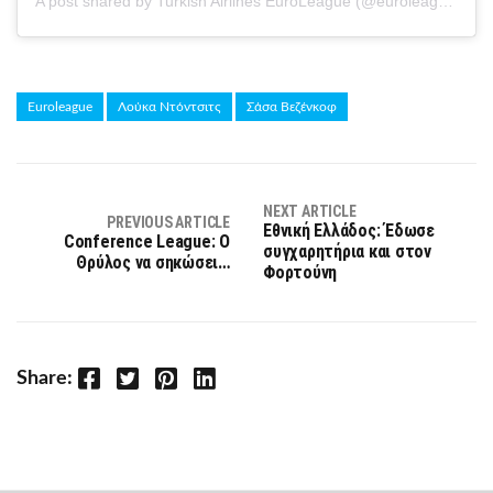
A post shared by Turkish Airlines EuroLeague (@euroleague)
Euroleague
Λούκα Ντόντσιτς
Σάσα Βεζένκοφ
NEXT ARTICLE
PREVIOUS ARTICLE
Εθνική Ελλάδος: Έδωσε
Conference League: Ο
συγχαρητήρια και στον
Θρύλος να σηκώσει…
Φορτούνη
Facebook
Twitter
Pinterest
LinkedIn
Share: