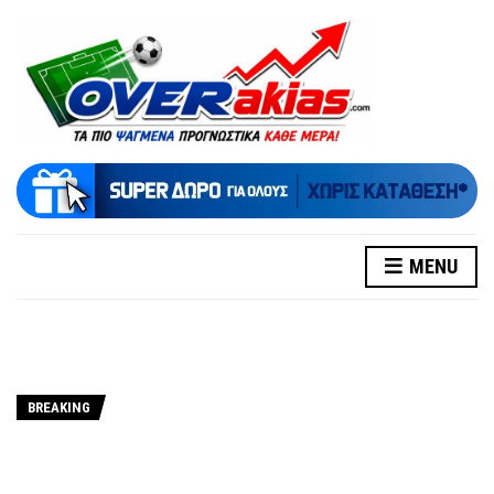
MENU
BREAKING