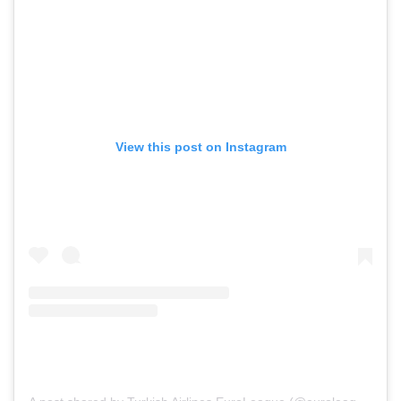
View this post on Instagram