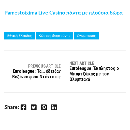
Pamestoixima Live Casino πάντα με πλούσια δώρα
Εθνική Ελλάδος
Κώστας Φορτούνης
Ολυμπιακός
NEXT ARTICLE
PREVIOUS ARTICLE
Euroleague: Έκπληκτος ο
Euroleague: Τα… έδειξαν
Μπαρτζώκας με τον
Βεζένκοφ και Ντόντσιτς
Ολυμπιακό
Facebook
Twitter
Pinterest
LinkedIn
Share: