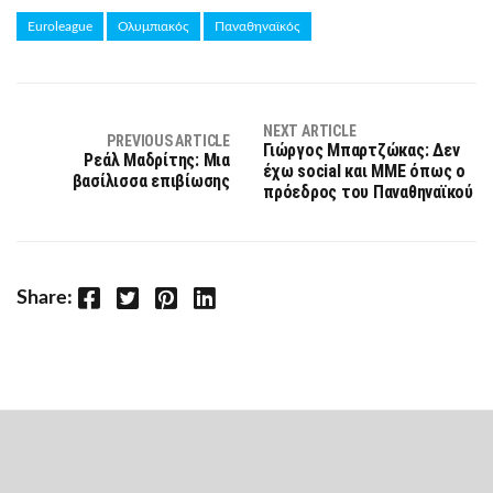
Euroleague
Ολυμπιακός
Παναθηναϊκός
NEXT ARTICLE
PREVIOUS ARTICLE
Γιώργος Μπαρτζώκας: Δεν
Ρεάλ Μαδρίτης: Μια
έχω social και ΜΜΕ όπως ο
βασίλισσα επιβίωσης
πρόεδρος του Παναθηναϊκού
Facebook
Twitter
Pinterest
LinkedIn
Share: