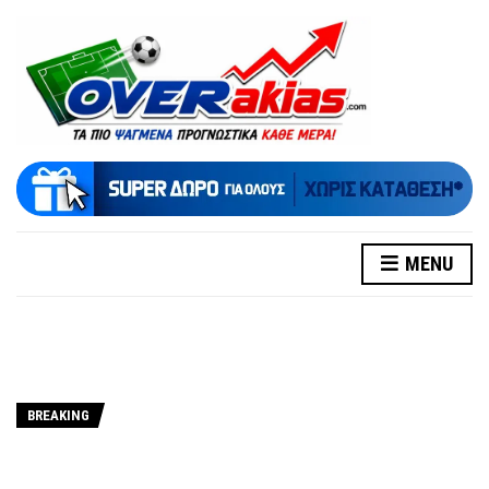
MENU
BREAKING