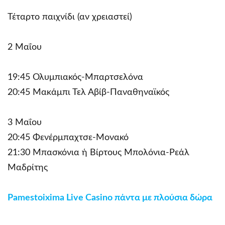
Τέταρτο παιχνίδι (αν χρειαστεί)
2 Μαΐου
19:45 Ολυμπιακός-Μπαρτσελόνα
20:45 Μακάμπι Τελ Αβίβ-Παναθηναϊκός
3 Μαΐου
20:45 Φενέρμπαχτσε-Μονακό
21:30 Μπασκόνια ή Βίρτους Μπολόνια-Ρεάλ
Μαδρίτης
Pamestoixima Live Casino πάντα με πλούσια δώρα