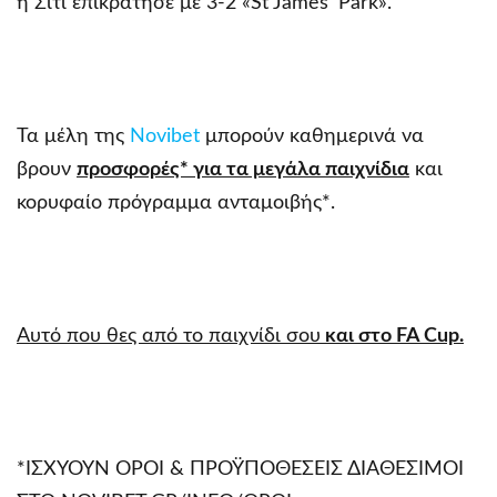
η Σίτι επικράτησε με 3-2 «St James’ Park».
Τα μέλη της
Novibet
μπορούν καθημερινά να
βρουν
προσφορές* για τα μεγάλα παιχνίδια
και
κορυφαίο πρόγραμμα ανταμοιβής*.
Αυτό που θες από το παιχνίδι σου
και στ
o FA Cup.
*ΙΣΧΥΟΥΝ ΟΡΟΙ & ΠΡΟΫΠΟΘΕΣΕΙΣ ΔΙΑΘΕΣΙΜΟΙ