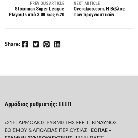
PREVIOUS ARTICLE
NEXT ARTICLE
Stoiximan Super League
Overakias.com: Η Βίβλος
Playouts από 3.00 έως 6.20
των προγνωστικών
Facebook
Twitter
Pinterest
LinkedIn
Share:
Αρμόδιος ρυθμιστής: ΕΕΕΠ
«21+ | ΑΡΜΟΔΙΟΣ ΡΥΘΜΙΣΤΗΣ ΕΕΕΠ | ΚΙΝΔΥΝΟΣ
ΕΘΙΣΜΟΥ & ΑΠΩΛΕΙΑΣ ΠΕΡΙΟΥΣΙΑΣ |
ΕΟΠΑΕ –
ΓΡΑΜΜΗ ΣΥΜΒΟΥΛΕΥΤΙΚΗΣ: 1114
| ΠΑΙΞΕ