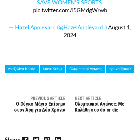
SAVE WOMEN’S SPORTS.
pic.twitter.com/i5GMdgWrwb
— Hazel Appleyard (@HazelAppleyard_)
August 1,
2024
Αντζελίνα Καρίνι
Ιμάνε Χελίφ
Ολυμπιακοί Αγωνες
τρανσέξουαλ
PREVIOUS ARTICLE
NEXT ARTICLE
Ο Ούγκο Μάγιο Επίσημα
Ολυμπιακοί Αγώνες: Με
στον Άρη για Δύο Χρόνια
Καλάθη στο do or die
Facebook
Twitter
Pinterest
LinkedIn
Share: