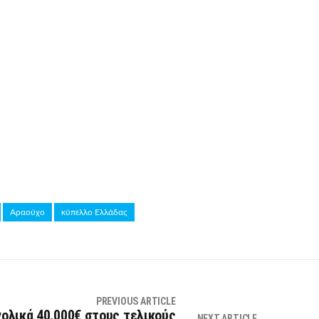
Αραούχο
κύπελλο Ελλάδας
PREVIOUS ARTICLE
νολικά 40.000€ στους τελικούς
NEXT ARTICLE