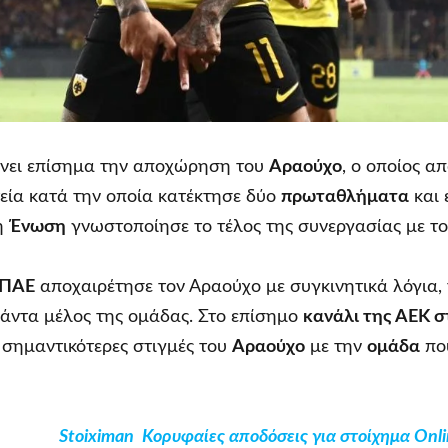
νει επίσημα την αποχώρηση του
Αραούχο
, ο οποίος α
εία κατά την οποία κατέκτησε δύο
πρωταθλήματα
και 
 η
Ένωση
γνωστοποίησε το τέλος της συνεργασίας με τον
 ΠΑΕ
αποχαιρέτησε τον Αραούχο με συγκινητικά λόγια, 
πάντα μέλος της ομάδας. Στο επίσημο
κανάλι της ΑΕΚ σ
ς σημαντικότερες στιγμές του
Αραούχο
με την
ομάδα
που
Stoiximan Κορυφαίες αποδόσεις για στοίχημα Onli