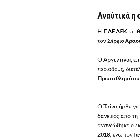
Αναύτικά η 
Η
ΠΑΕ ΑΕΚ
αισθ
τον
Σέρχιο Αραο
Ο
Αργεντινός επ
περιόδους, διετ
Πρωταθλημάτω
Ο
Τσίνο
ήρθε γι
δανεικός από τη
ανανεώθηκε ο εκ
2018
, ενώ τον
Ια