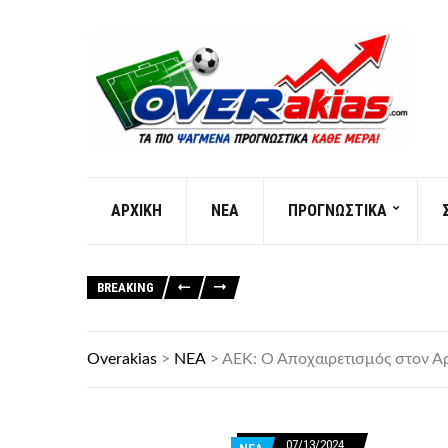
AΡXIKH
ΝΕΑ
ΠΡΟΓΝΩΣΤΙΚΑ
BREAKING
Overakias
>
ΝΕΑ
>
ΑΕΚ: Ο Αποχαιρετισμός στον Α
07/13/2024