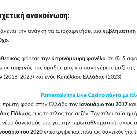
σχετική ανακοίνωση:
άνεται την ανάγκη να αποχαιρετήσει μια
εμβληματική
ύχο
.
ιθετικός
φόρεσε την
κιτρινόμαυρη φανέλα
σε έξι διαφο
έλεσε
αρχηγός
της ομάδας μας και πανηγύρισε μαζί της
ν
(2018, 2023) και ενός
Κυπέλλου Ελλάδας
(2023).
Pamestoixima Live Casino πάντα με π
α πρώτη φορά στην Ελλάδα τον
Ιανουάριο του 2017
και
Λας Πάλμας
έως το τέλος της σεζόν. Την τελευταία ημ
 νέου δανεισμός του για την -πρωταθληματική, όπως 
νουάριο του 2020
επέστρεψε και πάλι ως δανεικός για έ