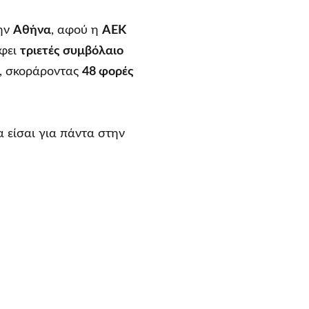
την
Αθήνα
, αφού η
ΑΕΚ
άφει
τριετές συμβόλαιο
, σκοράροντας
48 φορές
α είσαι για πάντα στην