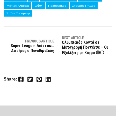
Ματίας Αλμέιδα
ΟΦΗ
Ποδόσφαιρο
Σταύρος Πήλιος
Στίβεν Τσούμπερ
NEXT ARTICLE
PREVIOUS ARTICLE
Ολυμπιακός Κοντά σε
Super League: Διάττων…
Μεταγραφή Ποντένσε – Οι
Αστέρας ο Παναθηναϊκός
Εξελίξεις με Κάρμο 🔴⚪
Facebook
Twitter
Pinterest
LinkedIn
Share: