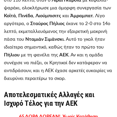
στο 11ο λεπτό, όταν ο
Λιβάι Γκαρσία
με κεφαλιά-
ψαράκι, ολοκλήρωσε μια όμορφη συνεργασία των
Κοϊτά
,
Πινέδα
,
Λιούμπισιτς
και
Άμραμπατ
. Λίγο
αργότερα, ο
Σταύρος Πήλιος
έκανε το 2-0 στο 14ο
λεπτό, εκμεταλλευόμενος την εξαιρετική μακρινή
πάσα του
Νταμιάν Σιμάνσκι
. Αυτό το γκολ ήταν
ιδιαίτερα σημαντικό, καθώς ήταν το πρώτο του
Πήλιου
με τη φανέλα της
ΑΕΚ
. Αν και η ομάδα
συνέχισε να πιέζει, οι Κρητικοί δεν κατάφεραν να
αντιδράσουν, και η ΑΕΚ έχασε αρκετές ευκαιρίες να
διευρύνει περαιτέρω το σκορ.
Αποτελεσματικές Αλλαγές και
Ισχυρό Τέλος για την ΑΕΚ
65 ΔΩΡΑ ΔΩΡΕΑΝ! Χωρίς Κατάθεση