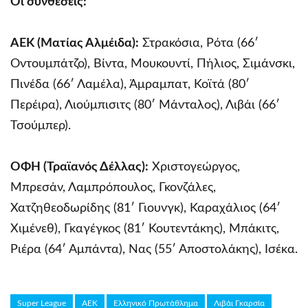
Οι συνθέσεις:
ΑΕΚ (Ματίας Αλμέιδα):
Στρακόσια, Ρότα (66′
Οντουμπάτζο), Βίντα, Μουκουντί, Πήλιος, Σιμάνσκι,
Πινέδα (66′ Λαμέλα), Άμραμπατ, Κοϊτά (80′
Περέιρα), Λιούμπισιτς (80′ Μάνταλος), Λιβάι (66′
Τσούμπερ).
ΟΦΗ (Τραϊανός Δέλλας):
Χριστογεώργος,
Μπρεσάν, Λαμπρόπουλος, Γκονζάλες,
Χατζηθεοδωρίδης (81′ Γιουνγκ), Καραχάλιος (64′
Χιμένεθ), Γκαγέγκος (81′ Κουτεντάκης), Μπάκιτς,
Ριέρα (64′ Αμπάντα), Νας (55′ Αποστολάκης), Ισέκα.
Super League
ΑΕΚ
Ελληνικό Πρωτάθλημα
Λιβάι Γκαρσία