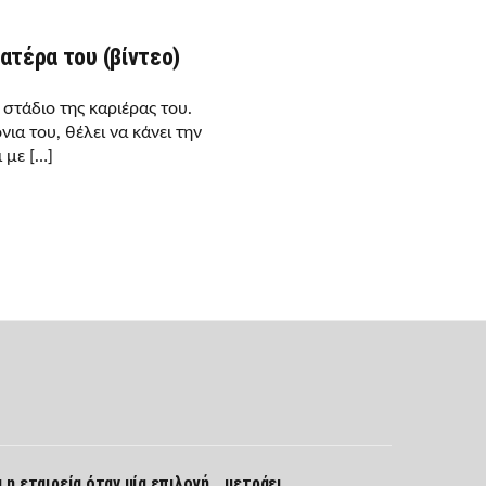
ατέρα του (βίντεο)
 στάδιο της καριέρας του.
ια του, θέλει να κάνει την
 με […]
Σ
ι η εταιρεία όταν μία επιλογή… μετράει