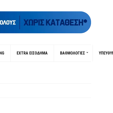
ING
EXTRA ΕΙΣΟΔΗΜΑ
ΒΑΘΜΟΛΟΓΙΕΣ
ΥΠΕΎΘΥ