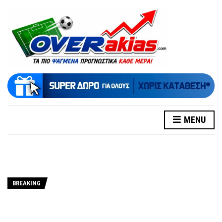
MENU
BREAKING