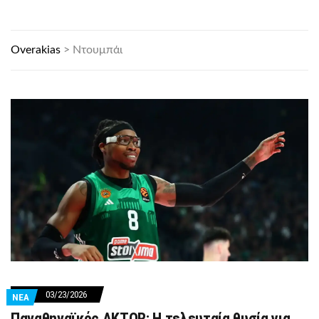
Overakias
>
Ντουμπάι
03/23/2026
ΝΕΑ
Παναθηναϊκός AKTOR: Η τελευταία θυσία για