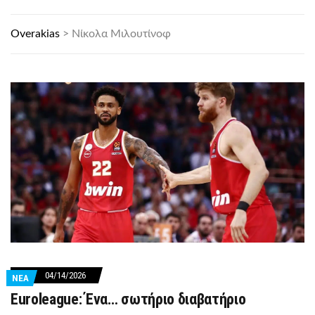
Overakias
>
Νίκολα Μιλουτίνοφ
04/14/2026
ΝΕΑ
Euroleague: Ένα… σωτήριο διαβατήριο