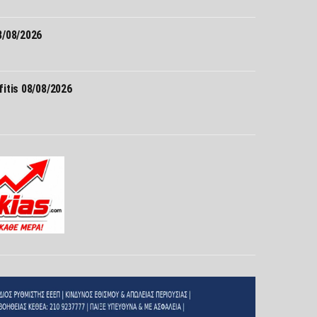
/08/2026
itis 08/08/2026