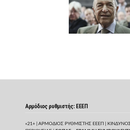
Αρμόδιος ρυθμιστής: ΕΕΕΠ
«21+ | ΑΡΜΟΔΙΟΣ ΡΥΘΜΙΣΤΗΣ ΕΕΕΠ | ΚΙΝΔΥΝΟ