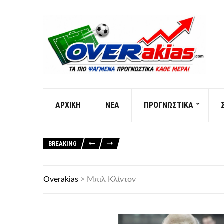
AΡXIKH
ΝΕΑ
ΠΡΟΓΝΩΣΤΙΚΑ
BREAKING
Overakias
>
Μπιλ Κλίντον