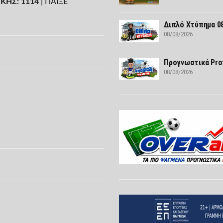
ΚΗΣ: 1114
| ΠΑΙΞΕ
Διπλό Χτύπημα 08
08/08/2026
Προγνωστικά Prof
08/08/2026