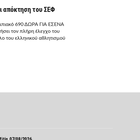
αι απόκτηση του ΣΕΦ
υμπιακό 690 ΔΩΡΑ ΓΙΑ ΕΣΕΝΑ
σει τον πλήρη έλεγχο του
ολο του ελληνικού αθλητισμού
Σ
itis 07/08/2026