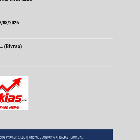
7/08/2026
… (Βίντεο)