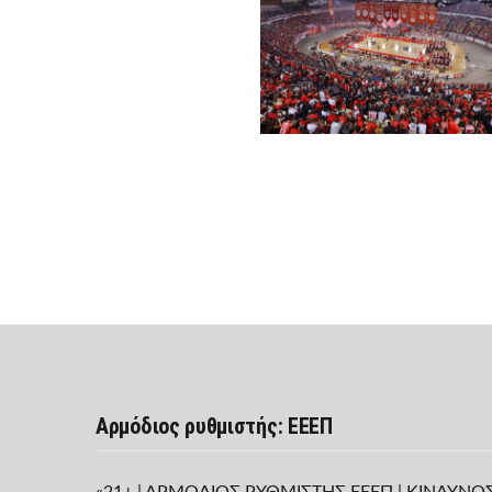
Αρμόδιος ρυθμιστής: ΕΕΕΠ