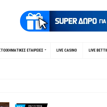
ΣΤΟΙΧΗΜΑΤΙΚΕΣ ΕΤΑΙΡΕΙΕΣ
LIVE CASINO
LIVE BETT
09/12/2024