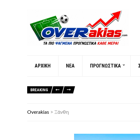
AΡXIKH
ΝΕΑ
ΠΡΟΓΝΩΣΤΙΚΑ
BREAKING
Overakias
>
Ξάνθη