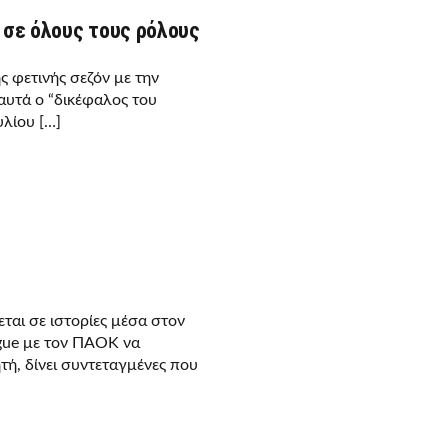
 σε όλους τους ρόλους
 φετινής σεζόν με την
αυτά ο “δικέφαλος του
υλίου […]
αι σε ιστορίες μέσα στον
ague με τον ΠΑΟΚ να
ή, δίνει συντεταγμένες που