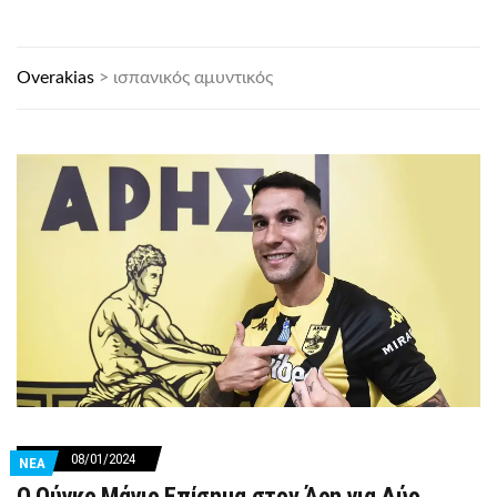
Overakias
>
ισπανικός αμυντικός
08/01/2024
ΝΕΑ
Ο Ούγκο Μάγιο Επίσημα στον Άρη για Δύο