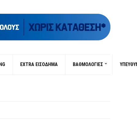
ING
EXTRA ΕΙΣΟΔΗΜΑ
ΒΑΘΜΟΛΟΓΙΕΣ
ΥΠΕΎΘΥ