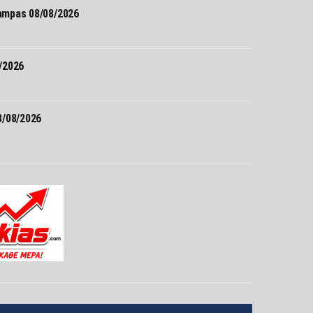
mpas 08/08/2026
/2026
/08/2026