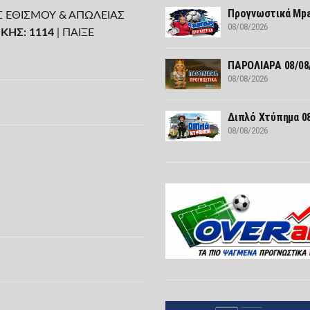
Προγνωστικά Mpa
Σ ΕΘΙΣΜΟΥ & ΑΠΩΛΕΙΑΣ
08/08/2026
ΚΗΣ: 1114
| ΠΑΙΞΕ
ΠΑΡΟΛΙΑΡΑ 08/08
08/08/2026
Διπλό Χτύπημα 08
08/08/2026