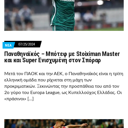
07/25/2024
ΝΕΑ
Παναθηναϊκός – Μπότεφ με Stoiximan Master
και και Super Ενισχυμένη στον Σπόραρ
Μετά τον ΠΑΟΚ και την ΑΕΚ, ο Παναθηναϊκός είναι η τρίτη
ελληνική ομάδα που ρίχνεται στη μάχη των
προκριματικών. Ξεκινώντας την προσπάθεια του από τον
2ο γύρο του Europa League, ως Κυπελλούχος Ελλάδας. Οι
«πράσινοι» […]