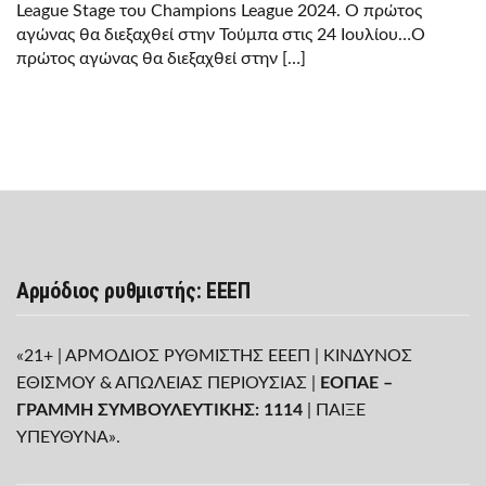
League Stage του Champions League 2024. Ο πρώτος
αγώνας θα διεξαχθεί στην Τούμπα στις 24 Ιουλίου…Ο
πρώτος αγώνας θα διεξαχθεί στην […]
Αρμόδιος ρυθμιστής: ΕΕΕΠ
«21+ | ΑΡΜΟΔΙΟΣ ΡΥΘΜΙΣΤΗΣ ΕΕΕΠ | ΚΙΝΔΥΝΟΣ
ΕΘΙΣΜΟΥ & ΑΠΩΛΕΙΑΣ ΠΕΡΙΟΥΣΙΑΣ |
ΕΟΠΑΕ –
ΓΡΑΜΜΗ ΣΥΜΒΟΥΛΕΥΤΙΚΗΣ: 1114
| ΠΑΙΞΕ
ΥΠΕΥΘΥΝΑ».