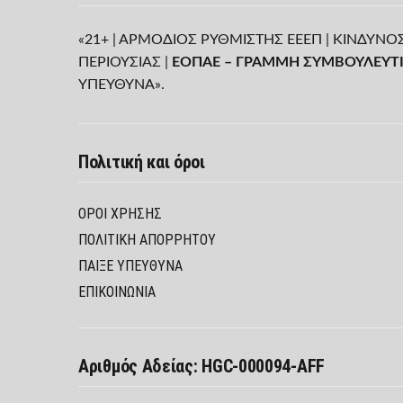
«21+ | ΑΡΜΟΔΙΟΣ ΡΥΘΜΙΣΤΗΣ ΕΕΕΠ | ΚΙΝΔΥΝΟ
ΠΕΡΙΟΥΣΙΑΣ |
ΕΟΠΑΕ – ΓΡΑΜΜΗ ΣΥΜΒΟΥΛΕΥΤΙ
ΥΠΕΥΘΥΝΑ».
Πολιτική και όροι
ΌΡΟΙ ΧΡΉΣΗΣ
ΠΟΛΙΤΙΚΉ ΑΠΟΡΡΉΤΟΥ
ΠΑΊΞΕ ΥΠΕΎΘΥΝΑ
ΕΠΙΚΟΙΝΩΝΙΑ
Αριθμός Αδείας: HGC-000094-AFF