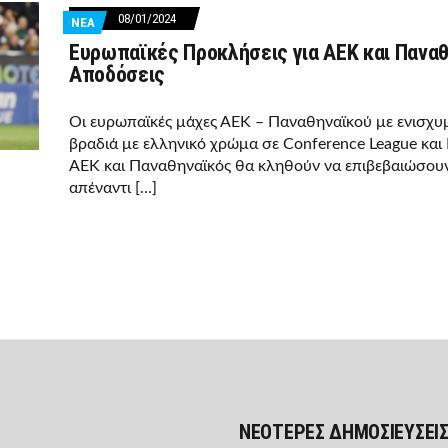
08/01/2024
ΝΕΑ
Ευρωπαϊκές Προκλήσεις για ΑΕΚ και Παναθ
Αποδόσεις
Οι ευρωπαϊκές μάχες ΑΕΚ – Παναθηναϊκού με ενισχ
βραδιά με ελληνικό χρώμα σε Conference League και 
AEK και Παναθηναϊκός θα κληθούν να επιβεβαιώσουν
απέναντι […]
ΝΕΟΤΕΡΕΣ ΔΗΜΟΣΙΕΥΣΕΙ