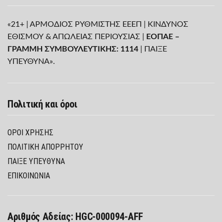
«21+ | ΑΡΜΟΔΙΟΣ ΡΥΘΜΙΣΤΗΣ ΕΕΕΠ | ΚΙΝΔΥΝΟΣ
ΕΘΙΣΜΟΥ & ΑΠΩΛΕΙΑΣ ΠΕΡΙΟΥΣΙΑΣ |
ΕΟΠΑΕ –
ΓΡΑΜΜΗ ΣΥΜΒΟΥΛΕΥΤΙΚΗΣ: 1114
| ΠΑΙΞΕ
ΥΠΕΥΘΥΝΑ».
Πολιτική και όροι
ΌΡΟΙ ΧΡΉΣΗΣ
ΠΟΛΙΤΙΚΉ ΑΠΟΡΡΉΤΟΥ
ΠΑΊΞΕ ΥΠΕΎΘΥΝΑ
ΕΠΙΚΟΙΝΩΝΙΑ
Αριθμός Αδείας: HGC-000094-AFF