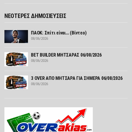
ΝΕΟΤΕΡΕΣ ΔΗΜΟΣΙΕΥΣΕΙΣ
ΠΑΟΚ: Σπίτι είναι… (Βίντεο)
08/06/2026
ΒΕΤ BUILDER ΜΗΤΣΑΡΑΣ 06/08/2026
08/06/2026
3 OVER ΑΠΟ ΜΗΤΣΑΡΑ ΓΙΑ ΣΗΜΕΡΑ 06/08/2026
08/06/2026