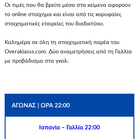
Οι τιμές που θα βρείτε μέσα στα κείμενα αφορούν
το online στοίχημα και είναι από τις κορυφαίες
στοιχηματικές εταιρείες του διαδικτύου.
Καλημέρα σε όλη τη στοιχηματική παρέα του
Οverakiasss.com. Δύο αναμετρήσεις από τη Γαλλία
με προβάδισμα στα γκολ.
ΑΓΩΝΑΣ | ΩΡΑ
22:00
Ισπανία – Γαλλία 22:00