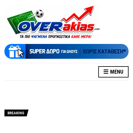
MENU
BREAKING