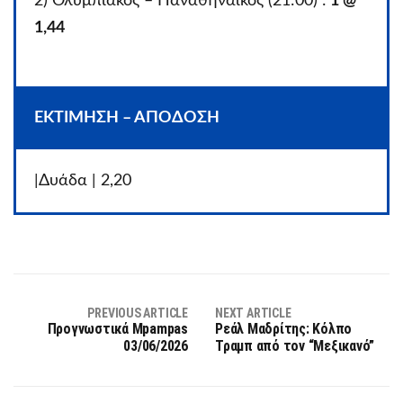
2) Ολυμπιακός – Παναθηναϊκός (21:00) :
1 @
1,44
ΕΚΤΙΜΗΣΗ – ΑΠΟΔΟΣΗ
|Δυάδα | 2,20
PREVIOUS ARTICLE
NEXT ARTICLE
Προγνωστικά Mpampas
Ρεάλ Μαδρίτης: Κόλπο
03/06/2026
Τραμπ από τον “Μεξικανό”