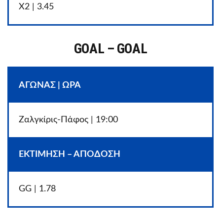
Χ2 | 3.45
GOAL – GOAL
ΑΓΩΝΑΣ | ΩΡΑ
Ζαλγκίρις-Πάφος | 19:00
ΕΚΤΙΜΗΣΗ – ΑΠΟΔΟΣΗ
GG | 1.78