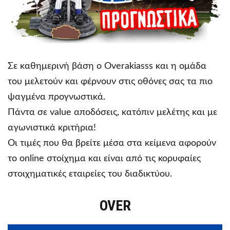
Σε καθημερινή βάση o Overakiasss και η ομάδα
του μελετούν και φέρνουν στις οθόνες σας τα πιο
ψαγμένα προγνωστικά.
Πάντα σε value αποδόσεις, κατόπιν μελέτης και με
αγωνιστικά κριτήρια!
Οι τιμές που θα βρείτε μέσα στα κείμενα αφορούν
το online στοίχημα και είναι από τις κορυφαίες
στοιχηματικές εταιρείες του διαδικτύου.
OVER