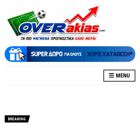
MENU
BREAKING