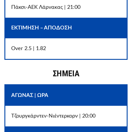
Πάκσι-ΑΕΚ Λάρνακας | 21:00
ΕΚΤΙΜΗΣΗ – ΑΠΟΔΟΣΗ
Over 2.5 | 1.82
ΣΗΜΕΙΑ
ΑΓΩΝΑΣ | ΩΡΑ
Τζουργκάρντεν-Νιέντερκορν | 20:00