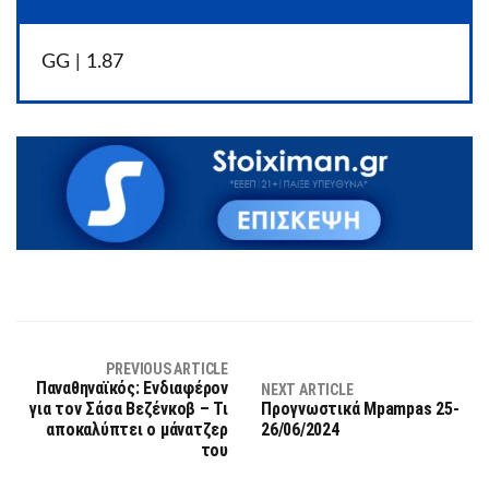
GG | 1.87
PREVIOUS ARTICLE
Παναθηναϊκός: Ενδιαφέρον
NEXT ARTICLE
για τον Σάσα Βεζένκοβ – Τι
Προγνωστικά Mpampas 25-
αποκαλύπτει ο μάνατζερ
26/06/2024
του