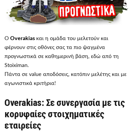
Ο
Overakias
και η ομάδα του μελετούν και
φέρνουν στις οθόνες σας τα πιο ψαγμένα
προγνωστικά σε καθημερινή βάση, εδώ από τη
Stoiximan.
Πάντα σε value αποδόσεις, κατόπιν μελέτης και με
αγωνιστικά κριτήρια!
Overakias: Σε συνεργασία με τις
κορυφαίες στοιχηματικές
εταιρείες