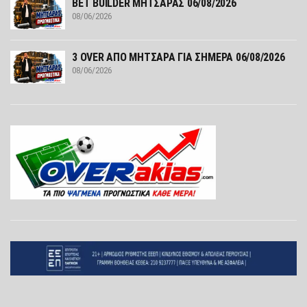
ΒΕΤ BUILDER ΜΗΤΣΑΡΑΣ 06/08/2026
08/06/2026
3 OVER ΑΠΟ ΜΗΤΣΑΡΑ ΓΙΑ ΣΗΜΕΡΑ 06/08/2026
08/06/2026