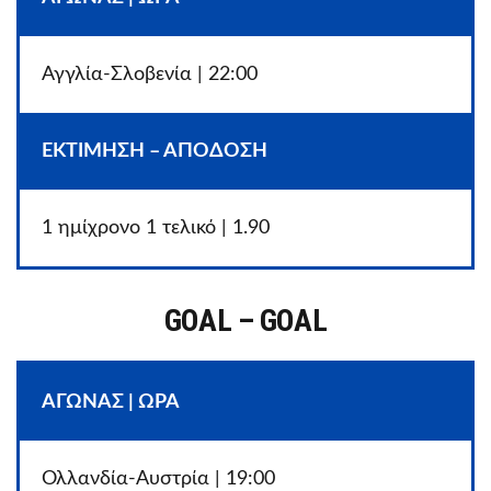
Αγγλία-Σλοβενία | 22:00
ΕΚΤΙΜΗΣΗ – ΑΠΟΔΟΣΗ
1 ημίχρονο 1 τελικό | 1.90
GOAL – GOAL
ΑΓΩΝΑΣ | ΩΡΑ
Ολλανδία-Αυστρία | 19:00