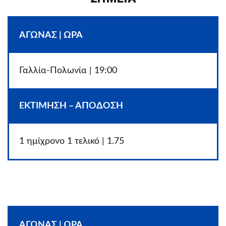
ΑΓΩΝΑΣ | ΩΡΑ
Γαλλία-Πολωνία | 19:00
ΕΚΤΙΜΗΣΗ – ΑΠΟΔΟΣΗ
1 ημίχρονο 1 τελικό | 1.75
ΑΓΩΝΑΣ | ΩΡΑ