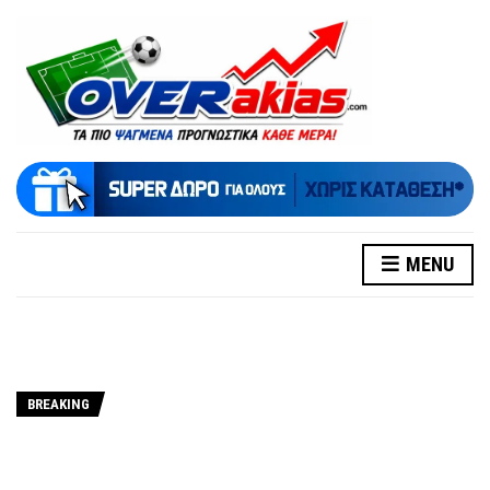
MENU
BREAKING