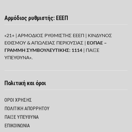
Αρμόδιος ρυθμιστής: ΕΕΕΠ
«21+ | ΑΡΜΟΔΙΟΣ ΡΥΘΜΙΣΤΗΣ ΕΕΕΠ | ΚΙΝΔΥΝΟΣ
ΕΘΙΣΜΟΥ & ΑΠΩΛΕΙΑΣ ΠΕΡΙΟΥΣΙΑΣ |
ΕΟΠΑΕ –
ΓΡΑΜΜΗ ΣΥΜΒΟΥΛΕΥΤΙΚΗΣ: 1114
| ΠΑΙΞΕ
ΥΠΕΥΘΥΝΑ».
Πολιτική και όροι
ΌΡΟΙ ΧΡΉΣΗΣ
ΠΟΛΙΤΙΚΉ ΑΠΟΡΡΉΤΟΥ
ΠΑΊΞΕ ΥΠΕΎΘΥΝΑ
ΕΠΙΚΟΙΝΩΝΙΑ