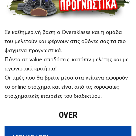
Σε καθημερινή βάση o Overakiasss και η ομάδα
του μελετούν και φέρνουν στις οθόνες σας τα πιο
ψαγμένα προγνωστικά.
Πάντα σε value αποδόσεις, κατόπιν μελέτης και με
αγωνιστικά κριτήρια!
Οι τιμές που θα βρείτε μέσα στα κείμενα αφορούν
το online στοίχημα και είναι από τις κορυφαίες
στοιχηματικές εταιρείες του διαδικτύου.
OVER