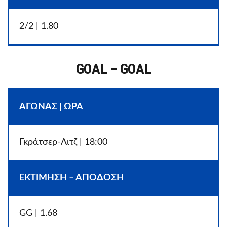
2/2 | 1.80
GOAL – GOAL
ΑΓΩΝΑΣ | ΩΡΑ
Γκράτσερ-Λιτζ | 18:00
ΕΚΤΙΜΗΣΗ – ΑΠΟΔΟΣΗ
GG | 1.68