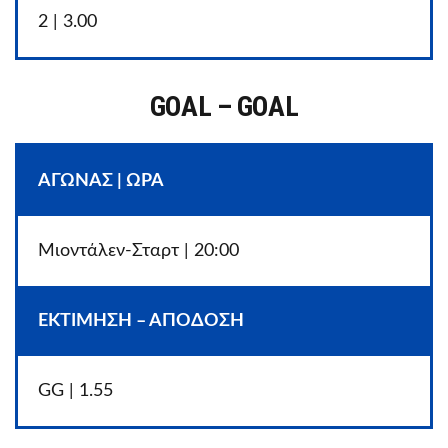
2 | 3.00
GOAL – GOAL
ΑΓΩΝΑΣ | ΩΡΑ
Μιοντάλεν-Σταρτ | 20:00
ΕΚΤΙΜΗΣΗ – ΑΠΟΔΟΣΗ
GG | 1.55