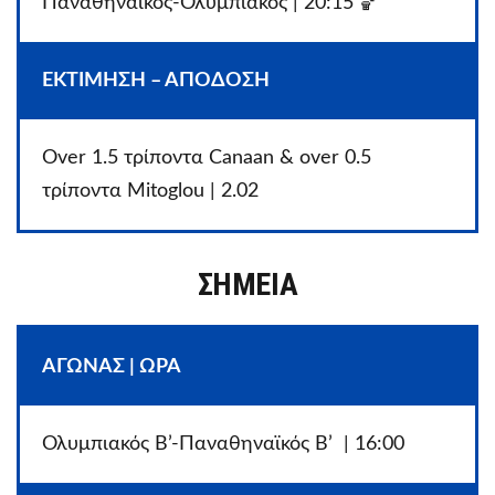
Παναθηναϊκός-Ολυμπιακός | 20:15 🏀
ΕΚΤΙΜΗΣΗ – ΑΠΟΔΟΣΗ
Over 1.5 τρίποντα Canaan & over 0.5
τρίποντα Mitoglou | 2.02
ΣΗΜΕΙΑ
ΑΓΩΝΑΣ | ΩΡΑ
Ολυμπιακός Β’-Παναθηναϊκός Β’ | 16:00