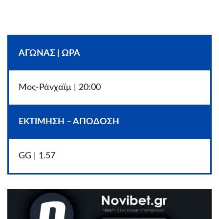
ΑΓΩΝΑΣ | ΩΡΑ
Μος-Ράνχαϊμ | 20:00
ΕΚΤΙΜΗΣΗ – ΑΠΟΔΟΣΗ
GG | 1.57