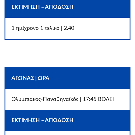
ΕΚΤΙΜΗΣΗ – ΑΠΟΔΟΣΗ
1 ημίχρονο 1 τελικό | 2.40
ΑΓΩΝΑΣ | ΩΡΑ
Ολυμπιακός-Παναθηναϊκός | 17:45 ΒΟΛΕΙ
ΕΚΤΙΜΗΣΗ – ΑΠΟΔΟΣΗ