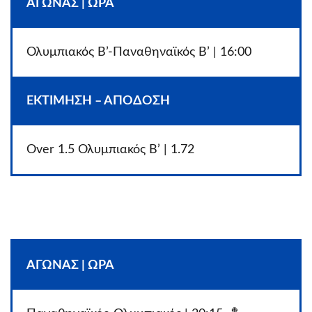
ΑΓΩΝΑΣ | ΩΡΑ
Ολυμπιακός Β’-Παναθηναϊκός Β’ | 16:00
ΕΚΤΙΜΗΣΗ – ΑΠΟΔΟΣΗ
Over 1.5 Ολυμπιακός Β’ | 1.72
ΑΓΩΝΑΣ | ΩΡΑ