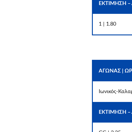
ΕΚΤΙΜΗΣΗ 
1 | 1.80
ΑΓΩΝΑΣ | Ω
Ιωνικός-Καλα
ΕΚΤΙΜΗΣΗ 