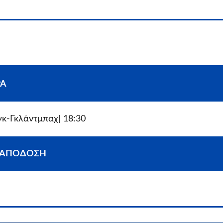
ΡΑ
κ-Γκλάντμπαχ| 18:30
– ΑΠΟΔΟΣΗ