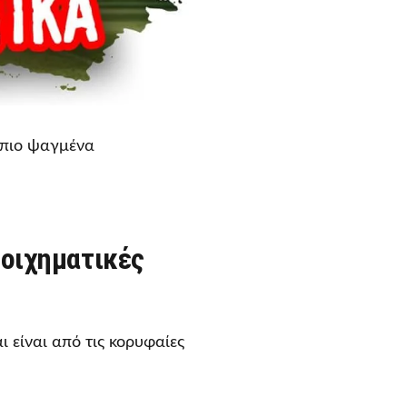
 πιο ψαγμένα
!
τοιχηματικές
ι είναι από τις κορυφαίες