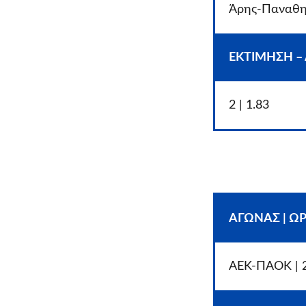
Άρης-Παναθην
ΕΚΤΙΜΗΣΗ 
2 | 1.83
ΑΓΩΝΑΣ | Ω
ΑΕΚ-ΠΑΟΚ | 