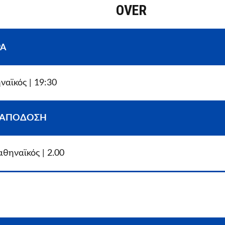
OVER
ΡΑ
αϊκός | 19:30
– ΑΠΟΔΟΣΗ
θηναϊκός | 2.00