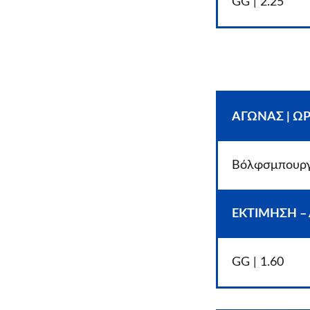
GG | 2.25
ΑΓΩΝΑΣ | Ω
Βόλφσμπουργ
ΕΚΤΙΜΗΣΗ 
GG | 1.60