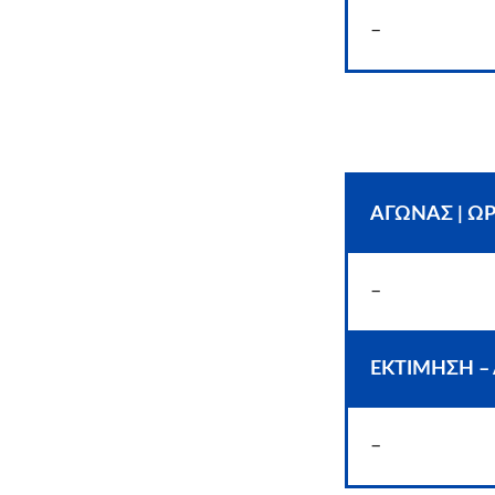
–
ΑΓΩΝΑΣ | Ω
–
ΕΚΤΙΜΗΣΗ 
–