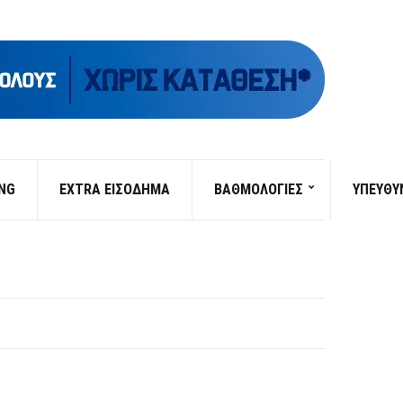
ING
EXTRA ΕΙΣΟΔΗΜΑ
ΒΑΘΜΟΛΟΓΙΕΣ
ΥΠΕΎΘΥ