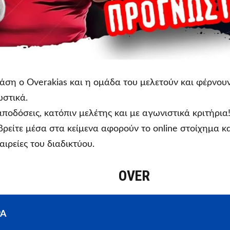
άση o Overakias και η ομάδα του μελετούν και φέρνουν
στικά.
ποδόσεις, κατόπιν μελέτης και με αγωνιστικά κριτήρια
βρείτε μέσα στα κείμενα αφορούν το online στοίχημα κα
αιρείες του διαδικτύου.
OVER
ΡΑ