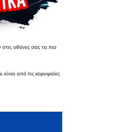
 στις οθόνες σας τα πιο
!
ι είναι από τις κορυφαίες