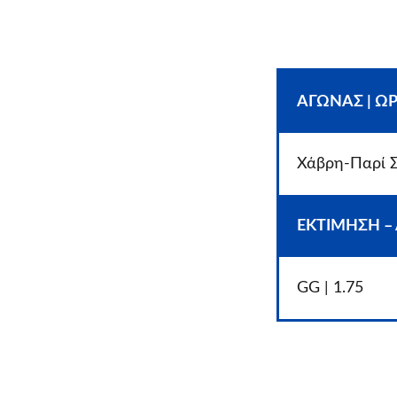
ΑΓΩΝΑΣ | Ω
Χάβρη-Παρί Σ
ΕΚΤΙΜΗΣΗ 
GG | 1.75