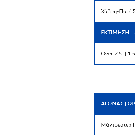
Χάβρη-Παρί Σ
ΕΚΤΙΜΗΣΗ 
Over 2.5 | 1.
ΑΓΩΝΑΣ | Ω
Μάντσεστερ Γ