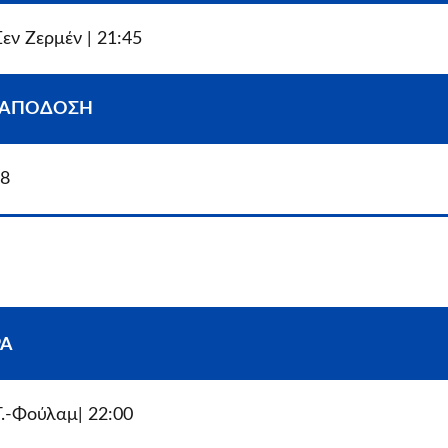
εν Ζερμέν | 21:45
– ΑΠΟΔΟΣΗ
58
ΡΑ
.-Φούλαμ| 22:00