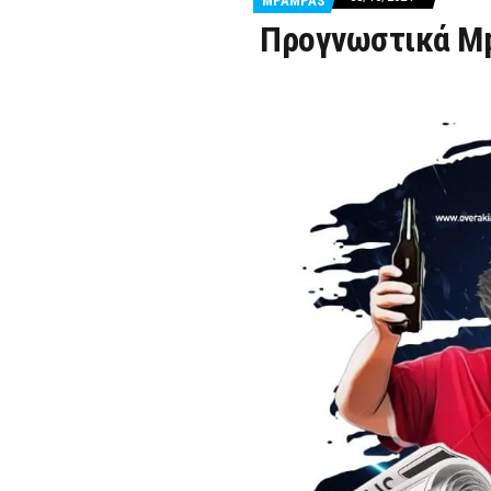
MPAMPAS
Προγνωστικά M