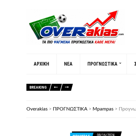
AΡXIKH
ΝΕΑ
ΠΡΟΓΝΩΣΤΙΚΑ
BREAKING
Overakias
>
ΠΡΟΓΝΩΣΤΙΚΑ
>
Mpampas
>
Προγνω
08/16/2024