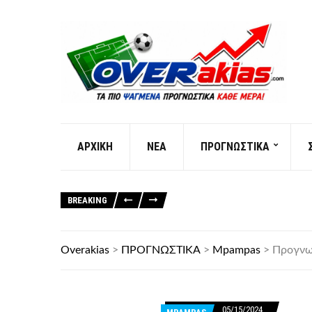
AΡXIKH
ΝΕΑ
ΠΡΟΓΝΩΣΤΙΚΑ
BREAKING
Overakias
>
ΠΡΟΓΝΩΣΤΙΚΑ
>
Mpampas
>
Προγνω
05/15/2024