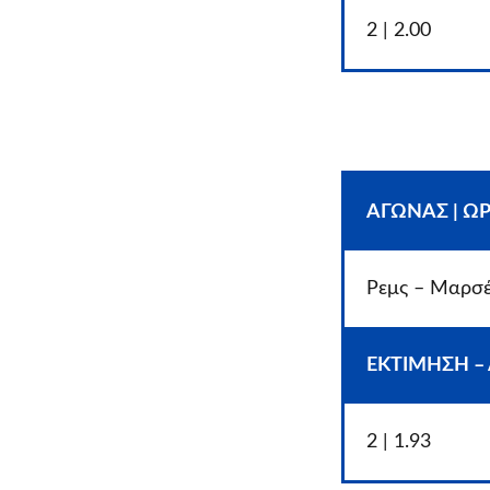
2 | 2.00
ΑΓΩΝΑΣ | Ω
Ρεμς – Μαρσέι
ΕΚΤΙΜΗΣΗ 
2 | 1.93