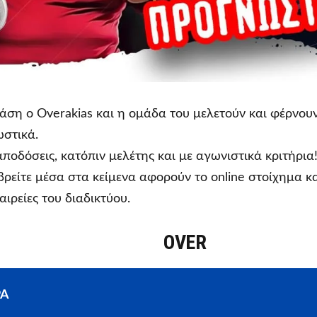
άση o Overakias και η ομάδα του μελετούν και φέρνουν
στικά.
ποδόσεις, κατόπιν μελέτης και με αγωνιστικά κριτήρια
βρείτε μέσα στα κείμενα αφορούν το online στοίχημα κα
αιρείες του διαδικτύου.
OVER
ΡΑ