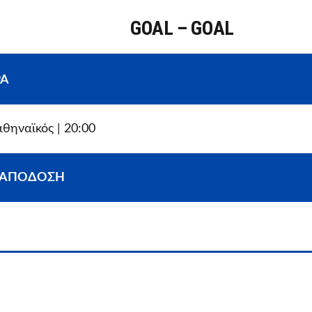
GOAL – GOAL
ΡΑ
ηναϊκός | 20:00
– ΑΠΟΔΟΣΗ