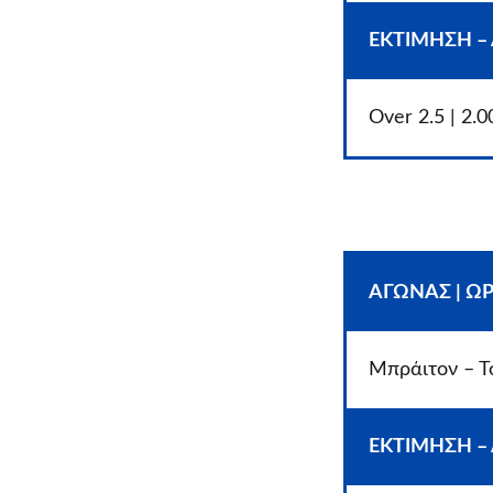
ΕΚΤΙΜΗΣΗ 
Over 2.5 | 2.0
ΑΓΩΝΑΣ | Ω
Μπράιτον – Τσ
ΕΚΤΙΜΗΣΗ 