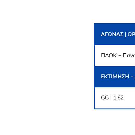
ΑΓΩΝΑΣ | Ω
ΠΑΟΚ – Παναθ
ΕΚΤΙΜΗΣΗ 
GG | 1.62