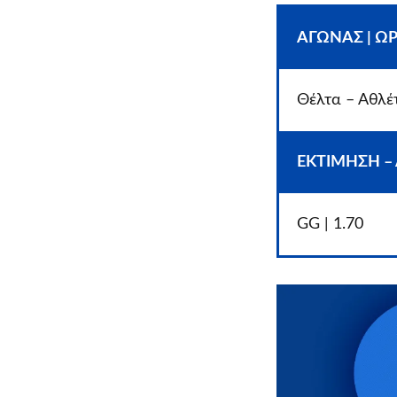
ΑΓΩΝΑΣ | Ω
Θέλτα – Αθλέ
ΕΚΤΙΜΗΣΗ 
GG | 1.70