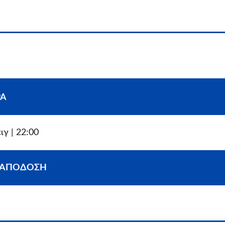
ΡΑ
γ | 22:00
– ΑΠΟΔΟΣΗ