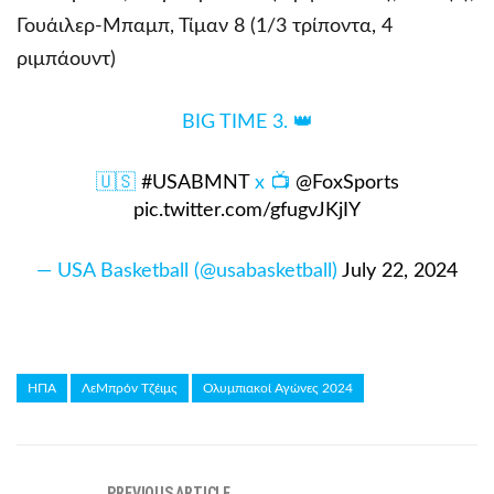
Γουάιλερ-Μπαμπ, Τίμαν 8 (1/3 τρίποντα, 4
ριμπάουντ)
BIG TIME 3. 👑
🇺🇸
#USABMNT
x 📺
@FoxSports
pic.twitter.com/gfugvJKjIY
— USA Basketball (@usabasketball)
July 22, 2024
ΗΠΑ
ΛεΜπρόν Τζέιμς
Ολυμπιακοί Αγώνες 2024
PREVIOUS ARTICLE