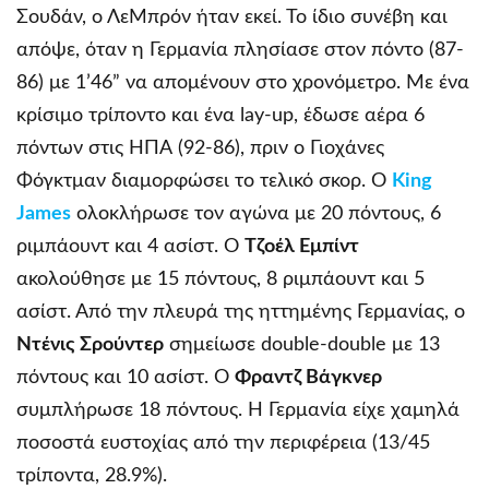
Σουδάν, ο ΛεΜπρόν ήταν εκεί. Το ίδιο συνέβη και
απόψε, όταν η Γερμανία πλησίασε στον πόντο (87-
86) με 1’46” να απομένουν στο χρονόμετρο. Με ένα
κρίσιμο τρίποντο και ένα lay-up, έδωσε αέρα 6
πόντων στις ΗΠΑ (92-86), πριν ο Γιοχάνες
Φόγκτμαν διαμορφώσει το τελικό σκορ. Ο
King
James
ολοκλήρωσε τον αγώνα με 20 πόντους, 6
ριμπάουντ και 4 ασίστ. Ο
Τζοέλ Εμπίντ
ακολούθησε με 15 πόντους, 8 ριμπάουντ και 5
ασίστ. Από την πλευρά της ηττημένης Γερμανίας, ο
Ντένις Σρούντερ
σημείωσε double-double με 13
πόντους και 10 ασίστ. Ο
Φραντζ Βάγκνερ
συμπλήρωσε 18 πόντους. Η Γερμανία είχε χαμηλά
ποσοστά ευστοχίας από την περιφέρεια (13/45
τρίποντα, 28.9%).