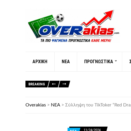
AΡXIKH
ΝΕΑ
ΠΡΟΓΝΩΣΤΙΚΑ
BREAKING
Overakias
>
ΝΕΑ
>
Σύλληψη του TikToker “Red Dr
11/24/2024