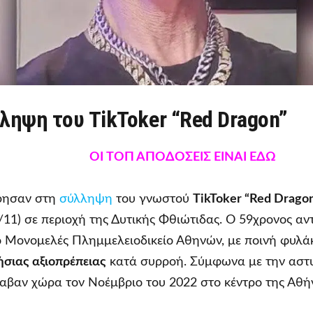
λληψη του TikToker “Red Dragon”
OI ΤΟΠ ΑΠΟΔΟΣΕΙΣ ΕΙΝΑΙ ΕΔΩ
ρησαν στη
σύλληψη
του γνωστού
TikToker “Red Drago
11) σε περιοχή της Δυτικής Φθιώτιδας. Ο 59χρονος αντ
 Μονομελές Πλημμελειοδικείο Αθηνών, με ποινή φυλάκ
σιας αξιοπρέπειας
κατά συρροή. Σύμφωνα με την αστ
αβαν χώρα τον Νοέμβριο του 2022 στο κέντρο της Αθή