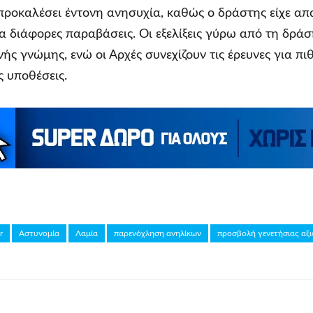
προκαλέσει έντονη ανησυχία, καθώς ο δράστης είχε απα
α διάφορες παραβάσεις. Οι εξελίξεις γύρω από τη δράσ
ής γνώμης, ενώ οι Αρχές συνεχίζουν τις έρευνες για π
ς υποθέσεις.
r
Αστυνομία
Λαμία
παρενόχληση ανηλίκων
προσβολή γενετήσιας αξι