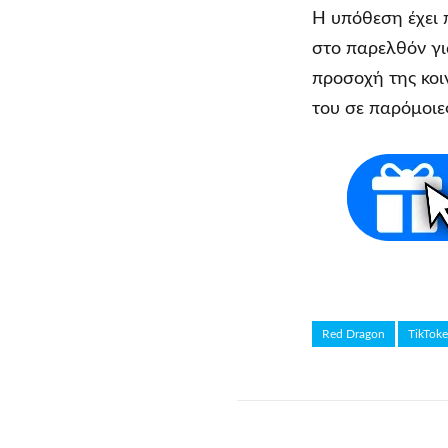
Η υπόθεση έχει 
στο παρελθόν γι
προσοχή της κοιν
του σε παρόμοιε
Red Dragon
TikToke