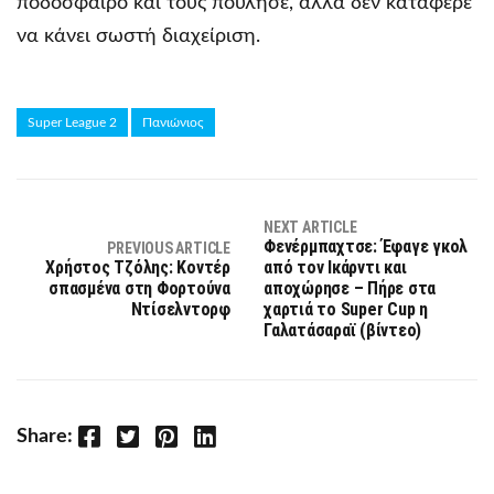
ποδόσφαιρο και τους πούλησε, αλλά δεν κατάφερε
να κάνει σωστή διαχείριση.
Super League 2
Πανιώνιος
NEXT ARTICLE
Φενέρμπαχτσε: Έφαγε γκολ
PREVIOUS ARTICLE
Χρήστος Τζόλης: Κοντέρ
από τον Ικάρντι και
σπασμένα στη Φορτούνα
αποχώρησε – Πήρε στα
Ντίσελντορφ
χαρτιά το Super Cup η
Γαλατάσαραϊ (βίντεο)
Facebook
Twitter
Pinterest
LinkedIn
Share: