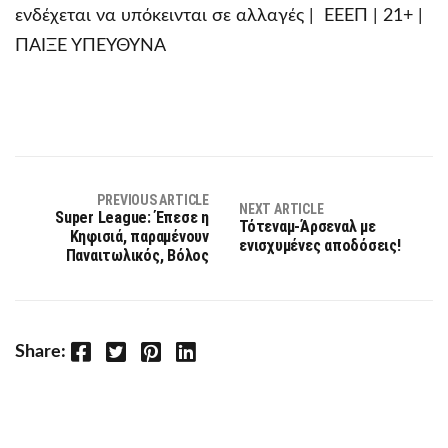
ενδέχεται να υπόκεινται σε αλλαγές | ΕΕΕΠ | 21+ |
ΠΑΙΞΕ ΥΠΕΥΘΥΝΑ
PREVIOUS ARTICLE
NEXT ARTICLE
Super League: Έπεσε η
Τότεναμ-Άρσεναλ με
Κηφισιά, παραμένουν
ενισχυμένες αποδόσεις!
Παναιτωλικός, Βόλος
Facebook
Twitter
Pinterest
LinkedIn
Share: