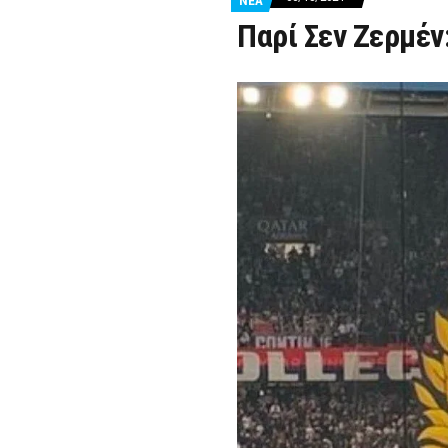
ΝΕΑ
Παρί Σεν Ζερμέν