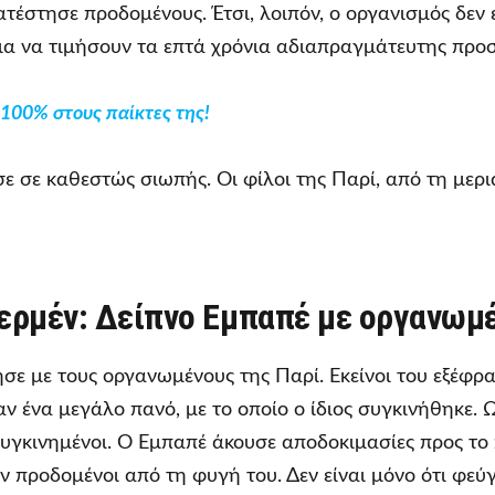
ατέστησε προδομένους. Έτσι, λοιπόν, ο οργανισμός δεν 
ια να τιμήσουν τα επτά χρόνια αδιαπραγμάτευτης προ
100% στους παίκτες της!
ε σε καθεστώς σιωπής. Οι φίλοι της Παρί, από τη μεριά
Ζερμέν: Δείπνο Εμπαπέ με οργανωμ
σε με τους οργανωμένους της Παρί. Εκείνοι του εξέφρα
ν ένα μεγάλο πανό, με το οποίο ο ίδιος συγκινήθηκε. Ω
συγκινημένοι. Ο Εμπαπέ άκουσε αποδοκιμασίες προς το
 προδομένοι από τη φυγή του. Δεν είναι μόνο ότι φεύγ