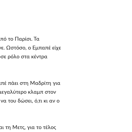
πό το Παρίσι. Τα
νε. Ωστόσο, ο Εμπαπέ είχε
ωσε ρόλο στα κέντρα
απέ πάει στη Μαδρίτη για
ο μεγαλύτερο κλαμπ στον
α του δώσει, ό,τι κι αν ο
αι τη Μετς, για το τέλος