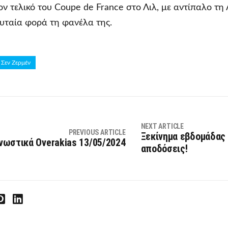
τον τελικό του Coupe de France στο Λιλ, με αντίπαλο τη
ευταία φορά τη φανέλα της.
 Σεν Ζερμέν
NEXT ARTICLE
PREVIOUS ARTICLE
Ξεκίνημα εβδομάδας 
νωστικά Overakias 13/05/2024
αποδόσεις!
interest
LinkedIn