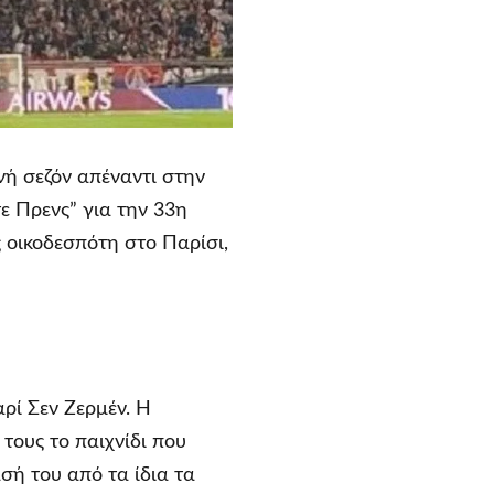
ινή σεζόν απέναντι στην
ε Πρενς” για την 33η
ς οικοδεσπότη στο Παρίσι,
ρί Σεν Ζερμέν. Η
τους το παιχνίδι που
σή του από τα ίδια τα