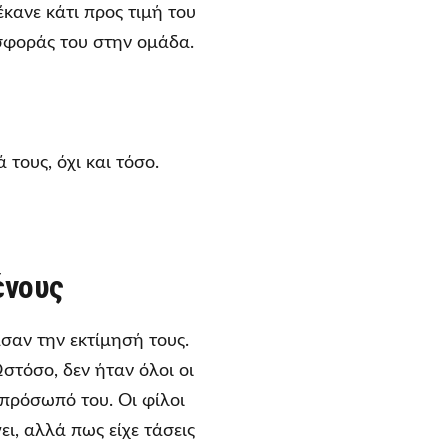
έκανε κάτι προς τιμή του
σφοράς του στην ομάδα.
 τους, όχι και τόσο.
ένους
σαν την εκτίμησή τους.
στόσο, δεν ήταν όλοι οι
 πρόσωπό του. Οι φίλοι
ει, αλλά πως είχε τάσεις