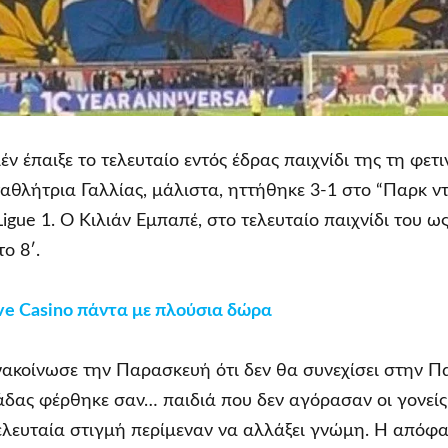
ν έπαιξε το τελευταίο εντός έδρας παιχνίδι της τη φετ
αθλήτρια Γαλλίας, μάλιστα, ηττήθηκε 3-1 στο “Παρκ ντ
igue 1. Ο Κιλιάν Εμπαπέ, στο τελευταίο παιχνίδι του ω
ο 8′.
ve Casino πάντα με πλούσια δώρα
ακοίνωσε την Παρασκευή ότι δεν θα συνεχίσει στην Πα
άδας φέρθηκε σαν… παιδιά που δεν αγόρασαν οι γονείς 
ελευταία στιγμή περίμεναν να αλλάξει γνώμη. Η απόφα