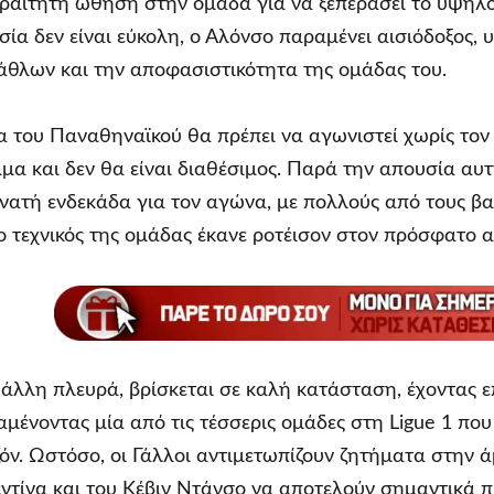
αίτητη ώθηση στην ομάδα για να ξεπεράσει το υψηλό
σία δεν είναι εύκολη, ο Αλόνσο παραμένει αισιόδοξος, 
άθλων και την αποφασιστικότητα της ομάδας του.
 του Παναθηναϊκού θα πρέπει να αγωνιστεί χωρίς το
α και δεν θα είναι διαθέσιμος. Παρά την απουσία αυτή
νατή ενδεκάδα για τον αγώνα, με πολλούς από τους βασ
ο τεχνικός της ομάδας έκανε ροτέισον στον πρόσφατο
 άλλη πλευρά, βρίσκεται σε καλή κατάσταση, έχοντας ε
μένοντας μία από τις τέσσερις ομάδες στη Ligue 1 που 
όν. Ωστόσο, οι Γάλλοι αντιμετωπίζουν ζητήματα στην ά
τίνα και του Κέβιν Ντάνσο να αποτελούν σημαντικά 