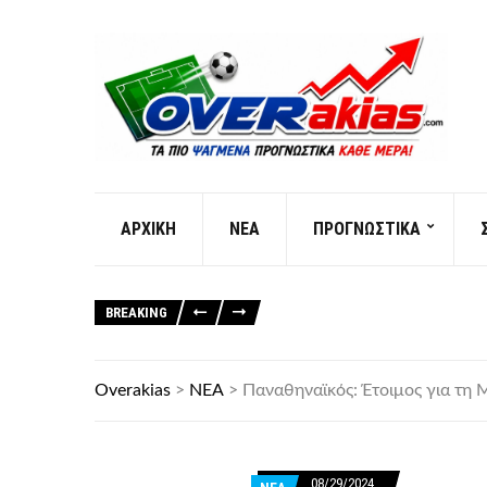
AΡXIKH
ΝΕΑ
ΠΡΟΓΝΩΣΤΙΚΑ
BREAKING
Overakias
>
ΝΕΑ
>
Παναθηναϊκός: Έτοιμος για τη
08/29/2024