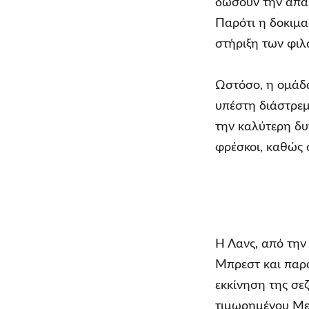
δώσουν την απαρ
Παρότι η δοκιμα
στήριξη των φιλ
Ωστόσο, η ομάδα
υπέστη διάστρεμμ
την καλύτερη δυ
φρέσκοι, καθώς 
Η Λανς, από την
Μπρεστ και παρα
εκκίνηση της σεζ
τιμωρημένου Μεν