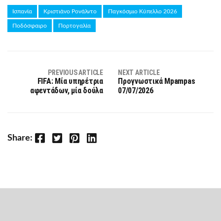
Ισπανία
Κριστιάνο Ρονάλντο
Παγκόσμιο Κύπελλο 2026
Ποδόσφαιρο
Πορτογαλία
PREVIOUS ARTICLE
NEXT ARTICLE
FIFA: Μία υπηρέτρια
Προγνωστικά Mpampas
αφεντάδων, μία δούλα
07/07/2026
Facebook
Twitter
Pinterest
LinkedIn
Share: