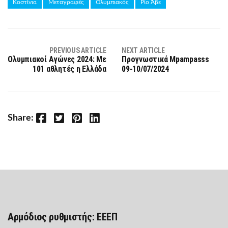
Κοστίνια
Μεταγραφές
Ολυμπιακός
Ρίο Άβε
PREVIOUS ARTICLE
NEXT ARTICLE
Ολυμπιακοί Αγώνες 2024: Με
Προγνωστικά Mpampasss
101 αθλητές η Ελλάδα
09-10/07/2024
Facebook
Twitter
Pinterest
LinkedIn
Share:
Αρμόδιος ρυθμιστής: ΕΕΕΠ