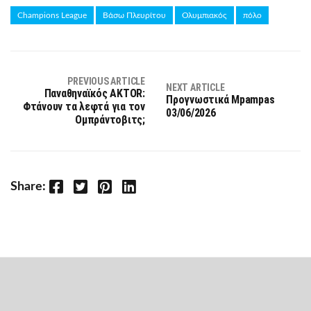
Champions League
Βάσω Πλευρίτου
Ολυμπιακός
πόλο
PREVIOUS ARTICLE
NEXT ARTICLE
Παναθηναϊκός AKTOR:
Προγνωστικά Mpampas
Φτάνουν τα λεφτά για τον
03/06/2026
Ομπράντοβιτς;
Facebook
Twitter
Pinterest
LinkedIn
Share: