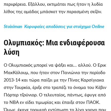
περιφέρεια. Εξάλλου, εκτιμάται πως ήταν η λυδία
λίθος της ομάδας μπάσκετ την περασμένη σεζόν.
Stoiximan Κορυφαίες αποδόσεις για στοίχημα Online
Ολυμπιακός: Μια ενδιαφέρουσα
λύση
Ο Ολυμπιακός μπορεί να ψάξει και… αλλού. Ο Έρικ
ΜακΚόλουμ, που ήταν στον Πανιώνιο την περίοδο
2013-14 και τώρα παίζει με την Πίνας Καρσίγιακα
στην Τουρκία, έριξε στο τραπέζι το όνομα του Κέβιν
Πόρτερ τζούνιορ. Ο τελευταίος, πάντως, έφυγε από
το NBA εν είδει τιμωρίας και έπαιξε στον ΠΑΟΚ.
Όμως, έκανε τρομερή εντύπωση το λίγο χρονο που