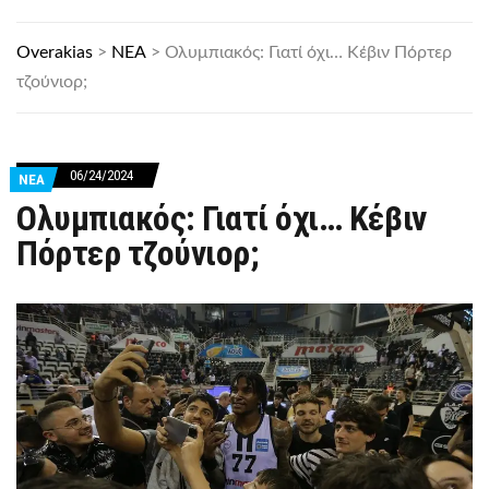
Overakias
>
ΝΕΑ
>
Ολυμπιακός: Γιατί όχι… Κέβιν Πόρτερ
τζούνιορ;
06/24/2024
ΝΕΑ
Ολυμπιακός: Γιατί όχι… Κέβιν
Πόρτερ τζούνιορ;