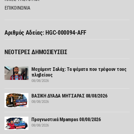
ΕΠΙΚΟΙΝΩΝΙΑ
Αριθμός Αδείας: HGC-000094-AFF
ΝΕΟΤΕΡΕΣ ΔΗΜΟΣΙΕΥΣΕΙΣ
Μοχάμεντ Σαλάχ: Τα ψέματα που τρέφουν τους
πληβείους
08/08/2026
ΒΑΣΙΚΗ ΔΥΑΔΑ ΜΗΤΣΑΡΑΣ 08/08/2026
08/08/2026
Προγνωστικά Mpampas 08/08/2026
08/08/2026