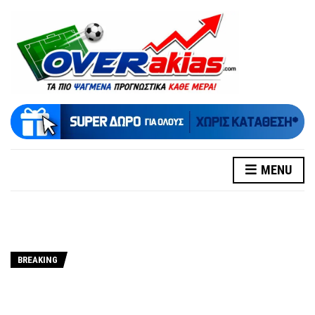
MENU
BREAKING