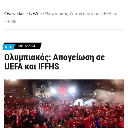
Overakias
>
ΝΕΑ
>
Ολυμπιακός: Απογείωση σε UEFA και
IFFHS
08/16/2024
ΝΕΑ
Ολυμπιακός: Απογείωση σε
UEFA και IFFHS