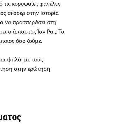
ό τις κορυφαίες φανέλες
τος σκόρερ στην Ιστορία
για να προσπεράσει στη
ι ο άπιαστος Ίαν Ρας. Τα
ποιος όσο ζούμε.
αι ψηλά, με τους
ντηση στην ερώτηση
ματος