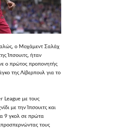
φαλώς, ο Μοχάμεντ Σαλάχ
της Ίπσουιτς, ήταν
ινε ο πρώτος προπονητής
άγκο της Λίβερπουλ για το
 League με τους
νίδι με την Ίπσουιτς και
τα 9 γκολ σε πρώτα
, προσπερνώντας τους