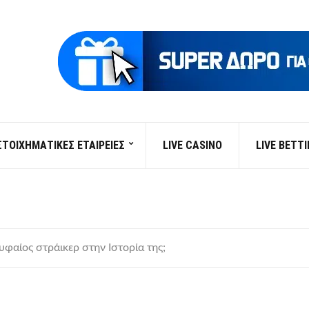
ΣΤΟΙΧΗΜΑΤΙΚΕΣ ΕΤΑΙΡΕΙΕΣ
LIVE CASINO
LIVE BETT
υφαίος στράικερ στην Ιστορία της;