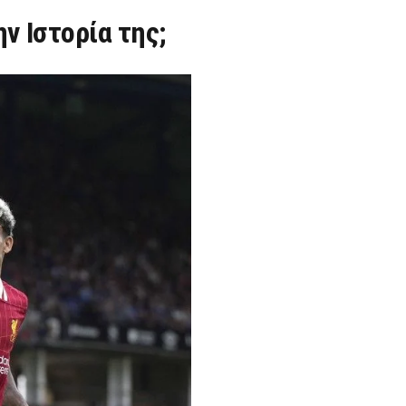
ν Ιστορία της;