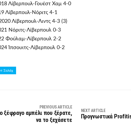
18 Λίβερπουλ-Γουέστ Χαμ 4-0
9 Λίβερπουλ-Νόριτς 4-1
2020 Λίβερπουλ-Λιντς 4-3 (3)
21 Νόριτς-Λίβερπουλ 0-3
22 Φούλαμ-Λίβερπουλ 2-2
24 Ίπσουιτς-Λίβερπουλ 0-2
τ Σαλάχ
PREVIOUS ARTICLE
NEXT ARTICLE
Το ξέφραγο αμπέλι που ξέρατε,
Προγνωστικά Profiti
να το ξεχάσετε