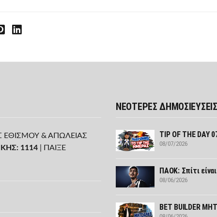
interest
LinkedIn
ΝΕΟΤΕΡΕΣ ΔΗΜΟΣΙΕΥΣΕΙ
TIP OF THE DAY 0
Σ ΕΘΙΣΜΟΥ & ΑΠΩΛΕΙΑΣ
08/07/2026
ΚΗΣ: 1114
| ΠΑΙΞΕ
ΠΑΟΚ: Σπίτι είναι
08/06/2026
ΒΕΤ BUILDER ΜΗΤ
08/06/2026