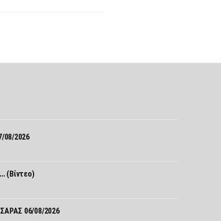
Σ
7/08/2026
… (Βίντεο)
ΣΑΡΑΣ 06/08/2026