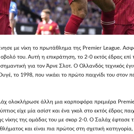
ίνησε με νίκη το πρωτάθλημα της Premier League. Ασ
οβολό του. Αυτή η επικράτηση, το 2-0 εκτός έδρας επί 
ημαντική για τον Άρνε Σλοτ. Ο Ολλανδός τεχνικός έγ
υγέ, το 1998, που νικάει το πρώτο παιχνίδι του στον π
άχ ολοκλήρωσε άλλη μια καρποφόρα πρεμιέρα Premier
γύπτιος είχε μία ασίστ και ένα γκολ στο εκτός έδρας παιχ
ς νίκης της ομάδας του με σκορ 2-0. Ο Σαλάχ έφτασε 
θλήματος και είναι πια πρώτος στη σχετική κατηγορία