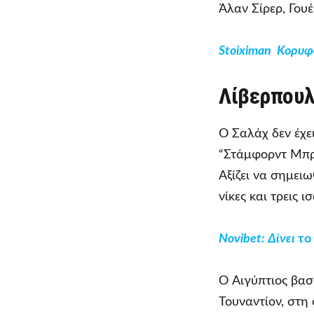
Άλαν Σίρερ, Γου
Stoiximan Κορυφα
Λίβερπουλ
Ο Σαλάχ δεν έχει
“Στάμφορντ Μπρι
Αξίζει να σημειω
νίκες και τρεις ι
Novibet
: Δίνει
το
O Αιγύπτιος βασι
Τουναντίον, στη