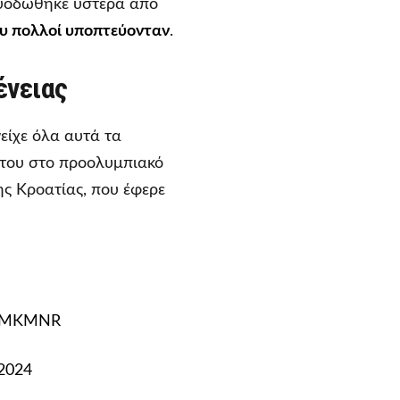
ευοδώθηκε ύστερα από
ου πολλοί υποπτεύονταν
.
ένειας
είχε όλα αυτά τα
α του στο προολυμπιακό
ης Κροατίας, που έφερε
CpMKMNR
 2024