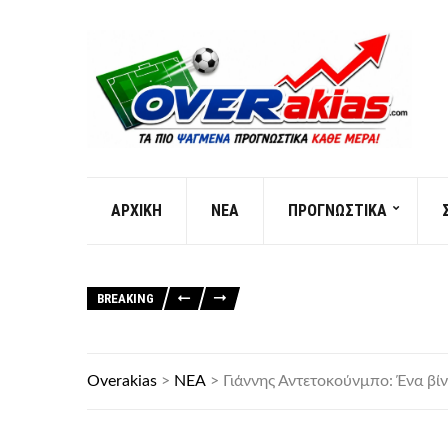
AΡXIKH
ΝΕΑ
ΠΡΟΓΝΩΣΤΙΚΑ
BREAKING
Overakias
>
ΝΕΑ
>
Γιάννης Αντετοκούνμπο: Ένα βίν