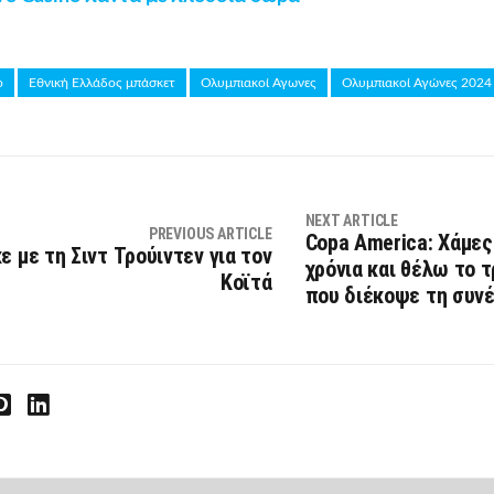
ο
Εθνική Ελλάδος μπάσκετ
Ολυμπιακοί Αγωνες
Ολυμπιακοί Αγώνες 2024
NEXT ARTICLE
PREVIOUS ARTICLE
Copa America: Χάμες
ε με τη Σιντ Τρούιντεν για τον
χρόνια και θέλω το 
Κοϊτά
που διέκοψε τη συν
interest
LinkedIn