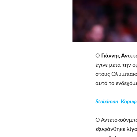
Ο
Γιάννης Αντε
έγινε μετά την 
στους Ολυμπιακο
αυτό το ενδεχόμ
Stoiximan Κορυφα
Ο Αντετοκούνμπο
εξυφάνθηκε λίγο