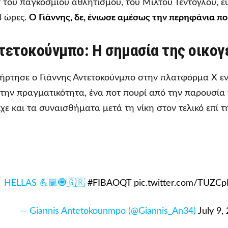
 του παγκόσμιου αθλητισμού, του Μίλτου Τεντόγλου, 
8 ώρες.
Ο Γιάννης, δε, ένιωσε αμέσως την περηφάνια π
ντετοκούνμπο: Η σημασία της οικογ
νήρτησε ο Γιάννης Αντετοκούνμπο στην πλατφόρμα X εν
, στην πραγματικότητα, ένα ποτ πουρί από την παρουσί
χε και τα συναισθήματα μετά τη νίκη στον τελικό επί τ
HELLAS 💪🏾🧿🇬🇷
#FIBAOQT
pic.twitter.com/TUZ
— Giannis Antetokounmpo (@Giannis_An34)
July 9,