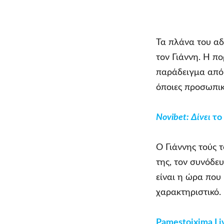
Τα πλάνα του αδ
τον Γιάννη. Η πο
παράδειγμα από 
όποιες προσωπικέ
Novibet
: Δίνει
το
Ο Γιάννης τούς τ
της, τον συνόδευ
είναι η ώρα που 
χαρακτηριστικό.
Pamestoixima Li