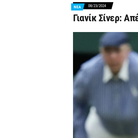
08/23/2024
ΝΕΑ
Γιανίκ Σίνερ: Α