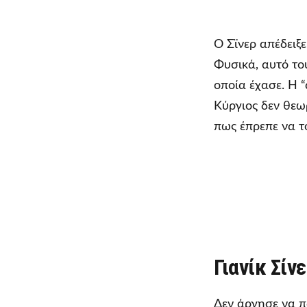
Ο Σϊνερ απέδειξ
Φυσικά, αυτό του
οποία έχασε. Η 
Κύργιος δεν θεω
πως έπρεπε να τ
Γιανίκ Σίν
Δεν άργησε να πά