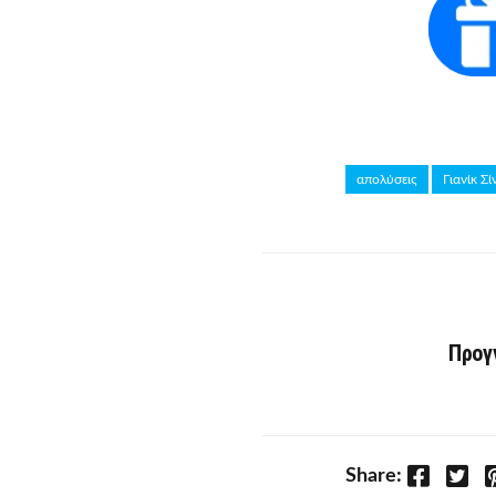
απολύσεις
Γιανίκ Σί
Προγ
Facebook
Twitter
P
Share: