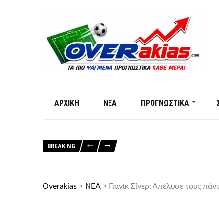
AΡXIKH
ΝΕΑ
ΠΡΟΓΝΩΣΤΙΚΑ
BREAKING
Overakias
>
ΝΕΑ
>
Γιανίκ Σίνερ: Απέλυσε τους πάντ