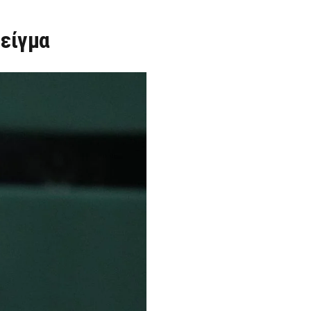
δείγμα