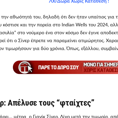
700 Δώρα Χωρίς Κατάθεση !
ε την αθωότητά του, δηλαδή ότι δεν ήταν υπαίτιος για 
 κόστισε και την πορεία στο Indian Wells του 2024, αλ
“ασυλία” στο νούμερο ένα στον κόσμο δεν έγινε αποδεκτ
ρεί ότι ο Σίνερ έπρεπε να παραμείνει ατιμώρητος. Χαρα
ον τιμωρήσουν για δύο χρόνια. Όπως, εξάλλου, συμβαίν
ερ: Απέλυσε τους “φταίχτες”
ρει… μέτρα ο Γιανίκ Σίνερ. Λίγο μετά την τιμωρία, απέ