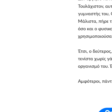
Τουλάχιστον, αυ
γυμναστής του, 
Μάλιστα, πήρε τ
όσο και ο φυσικο
χρησιμοποιούσαν
Έτσι, ο δεύτερο
τενίστα χωρίς γ
οργανισμό του. Έ
Αμφότεροι, πάντω