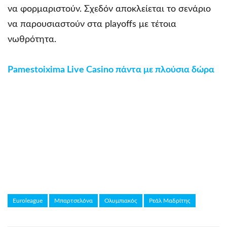
να φορμαριστούν. Σχεδόν αποκλείεται το σενάριο
να παρουσιαστούν στα playoffs με τέτοια
νωθρότητα.
Pamestoixima Live Casino πάντα με πλούσια δώρα
Euroleague
Μπαρτσελόνα
Ολυμπιακός
Ρεάλ Μαδρίτης