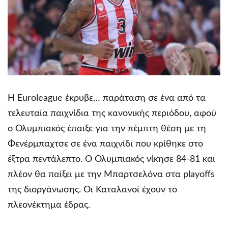
Η Euroleague έκρυβε… παράταση σε ένα από τα
τελευταία παιχνίδια της κανονικής περιόδου, αφού
ο Ολυμπιακός έπαιξε για την πέμπτη θέση με τη
Φενέρμπαχτσε σε ένα παιχνίδι που κρίθηκε στο
έξτρα πεντάλεπτο. Ο Ολυμπιακός νίκησε 84-81 και
πλέον θα παίξει με την Μπαρτσελόνα στα playoffs
της διοργάνωσης. Οι Καταλανοί έχουν το
πλεονέκτημα έδρας.