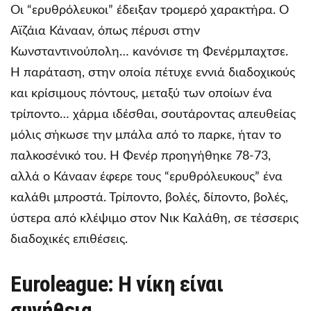
Οι “ερυθρόλευκοι” έδειξαν τρομερό χαρακτήρα. Ο
Αϊζάια Κάνααν, όπως πέρυσι στην
Κωνσταντινούπολη… κανόνισε τη Φενέρμπαχτσε.
Η παράταση, στην οποία πέτυχε εννιά διαδοχικούς
και κρίσιμους πόντους, μεταξύ των οποίων ένα
τρίποντο… χάρμα ιδέσθαι, σουτάροντας απευθείας
μόλις σήκωσε την μπάλα από το παρκε, ήταν το
παλκοσένικό του. Η Φενέρ προηγήθηκε 78-73,
αλλά ο Κάνααν έφερε τους “ερυθρόλευκους” ένα
καλάθι μπροστά. Τρίποντο, βολές, δίποντο, βολές,
ύστερα από κλέψιμο στον Νικ Καλάθη, σε τέσσερις
διαδοχικές επιθέσεις.
Euroleague: Η νίκη είναι
συνήθεια