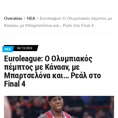
Overakias
>
ΝΕΑ
>
Euroleague: Ο Ολυμπιακός πέμπτος με
Κάνααν, με Μπαρτσελόνα και… Ρεάλ στο Final 4
04/13/2024
ΝΕΑ
Euroleague: Ο Ολυμπιακός
πέμπτος με Κάνααν, με
Μπαρτσελόνα και… Ρεάλ στο
Final 4