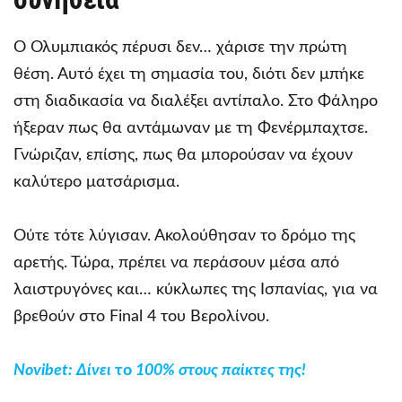
Ο Ολυμπιακός πέρυσι δεν… χάρισε την πρώτη
θέση. Αυτό έχει τη σημασία του, διότι δεν μπήκε
στη διαδικασία να διαλέξει αντίπαλο. Στο Φάληρο
ήξεραν πως θα αντάμωναν με τη Φενέρμπαχτσε.
Γνώριζαν, επίσης, πως θα μπορούσαν να έχουν
καλύτερο ματσάρισμα.
Ούτε τότε λύγισαν. Ακολούθησαν το δρόμο της
αρετής. Τώρα, πρέπει να περάσουν μέσα από
λαιστρυγόνες και… κύκλωπες της Ισπανίας, για να
βρεθούν στο Final 4 του Βερολίνου.
Novibet
: Δίνει
το
100% στους παίκτες της!