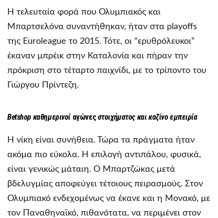
Η τελευταία φορά που Ολυμπιακός και
Μπαρτσελόνα συναντήθηκαν, ήταν στα playoffs
της Euroleague το 2015. Τότε, οι “ερυθρόλευκοι”
έκαναν μπρέικ στην Καταλονία και πήραν την
πρόκριση στο τέταρτο παιχνίδι, με το τρίποντο του
Γιώργου Πρίντεζη.
Betshop
καθημερινοί
αγώνες
στοιχήματος και καζίνο εμπειρία
Η νίκη είναι συνήθεια. Τώρα τα πράγματα ήταν
ακόμα πιο εύκολα. Η επιλογή αντιπάλου, φυσικά,
είναι γενικώς μάταιη. Ο Μπαρτζώκας μετά
βδελυγμίας αποφεύγει τέτοιους πειρασμούς. Στον
Ολυμπιακό ενδεχομένως να έκανε και η Μονακό, με
τον Παναθηναϊκό, πιθανότατα, να περιμένει στον