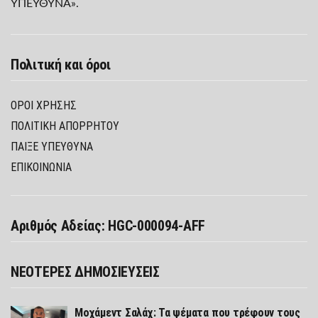
ΥΠΕΥΘΥΝΑ».
Πολιτική και όροι
ΌΡΟΙ ΧΡΉΣΗΣ
ΠΟΛΙΤΙΚΉ ΑΠΟΡΡΉΤΟΥ
ΠΑΊΞΕ ΥΠΕΎΘΥΝΑ
ΕΠΙΚΟΙΝΩΝΙΑ
Αριθμός Αδείας: HGC-000094-AFF
ΝΕΟΤΕΡΕΣ ΔΗΜΟΣΙΕΥΣΕΙΣ
Μοχάμεντ Σαλάχ: Τα ψέματα που τρέφουν τους