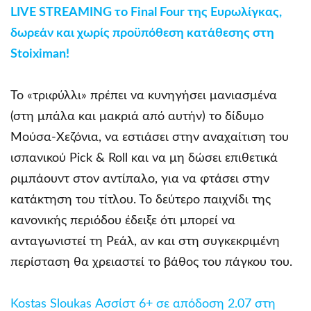
LIVE STREAMING το Final Four της Ευρωλίγκας,
δωρεάν και χωρίς προϋπόθεση κατάθεσης στη
Stoiximan!
Το «τριφύλλι» πρέπει να κυνηγήσει μανιασμένα
(στη μπάλα και μακριά από αυτήν) το δίδυμο
Μούσα-Χεζόνια, να εστιάσει στην αναχαίτιση του
ισπανικού Pick & Roll και να μη δώσει επιθετικά
ριμπάουντ στον αντίπαλο, για να φτάσει στην
κατάκτηση του τίτλου. Το δεύτερο παιχνίδι της
κανονικής περιόδου έδειξε ότι μπορεί να
ανταγωνιστεί τη Ρεάλ, αν και στη συγκεκριμένη
περίσταση θα χρειαστεί το βάθος του πάγκου του.
Kostas Sloukas Ασσίστ 6+ σε απόδοση 2.07 στη