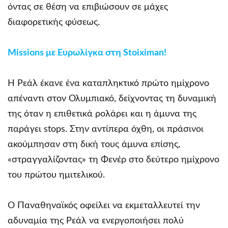
όντας σε θέση να επιβιώσουν σε μάχες
διαφορετικής φύσεως.
Missions με Ευρωλίγκα στη Stoiximan!
Η Ρεάλ έκανε ένα καταπληκτικό πρώτο ημίχρονο
απέναντι στον Ολυμπιακό, δείχνοντας τη δυναμική
της όταν η επιθετικά ρολάρει και η άμυνα της
παράγει stops. Στην αντίπερα όχθη, οι πράσινοι
ακούμπησαν στη δική τους άμυνα επίσης,
«στραγγαλίζοντας» τη Φενέρ στο δεύτερο ημίχρονο
του πρώτου ημιτελικού.
Ο Παναθηναϊκός οφείλει να εκμεταλλευτεί την
αδυναμία της Ρεάλ να ενεργοποιήσει πολύ