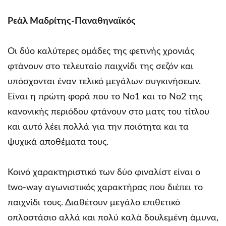
Ρεάλ Μαδρίτης-Παναθηναϊκός
Οι δύο καλύτερες ομάδες της φετινής χρονιάς
φτάνουν στο τελευταίο παιχνίδι της σεζόν και
υπόσχονται έναν τελικό μεγάλων συγκινήσεων.
Είναι η πρώτη φορά που το Νο1 και το Νο2 της
κανονικής περιόδου φτάνουν στο ματς του τίτλου
και αυτό λέει πολλά για την ποιότητα και τα
ψυχικά αποθέματα τους.
Κοινό χαρακτηριστικό των δύο φιναλίστ είναι ο
two-way αγωνιστικός χαρακτήρας που διέπει το
παιχνίδι τους. Διαθέτουν μεγάλο επιθετικό
οπλοστάσιο αλλά και πολύ καλά δουλεμένη άμυνα,