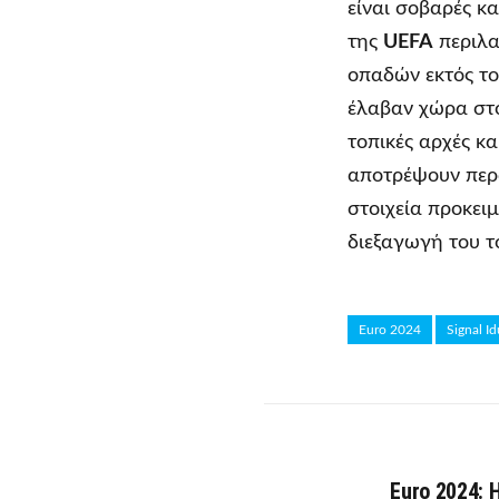
είναι σοβαρές κ
της
UEFA
περιλα
οπαδών εκτός το
έλαβαν χώρα στ
τοπικές αρχές κ
αποτρέψουν περα
στοιχεία προκει
διεξαγωγή του τ
Euro 2024
Signal I
Euro 2024: 