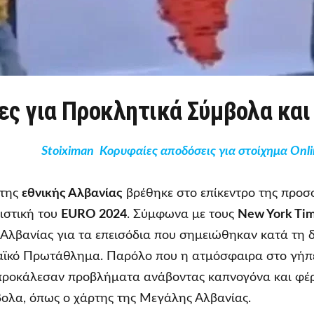
ες για Προκλητικά Σύμβολα και
Stoiximan Κορυφαίες αποδόσεις για στοίχημα Onli
 της
εθνικής
Αλβανίας
βρέθηκε στο επίκεντρο της προσ
ιστική του
EURO 2024
. Σύμφωνα με τους
New York Ti
 Αλβανίας για τα επεισόδια που σημειώθηκαν κατά τη δ
αϊκό Πρωτάθλημα. Παρόλο που η ατμόσφαιρα στο γήπ
 προκάλεσαν προβλήματα ανάβοντας καπνογόνα και φέ
βολα, όπως ο χάρτης της Μεγάλης Αλβανίας.