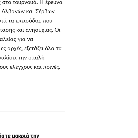
 στο τουρνουά. Η έρευνα
ύ Αλβανών και Σέρβων
τά τα επεισόδια, που
τασης και ανησυχίας. Οι
αλείας για να
ς αρχές, εξετάζει όλα τα
φαλίσει την ομαλή
υς ελέγχους και ποινές.
ήστε μακριά την