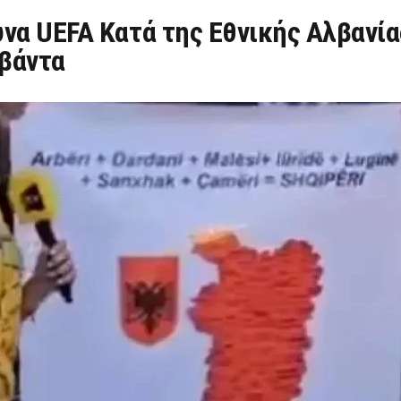
να UEFA Κατά της Εθνικής Αλβανία
βάντα