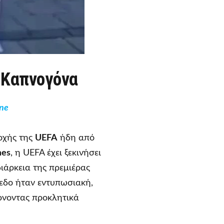
 Καπνογόνα
ne
οχής της
UEFA
ήδη από
mes
, η UEFA έχει ξεκινήσει
ιάρκεια της πρεμιέρας
εδο ήταν εντυπωσιακή,
ρνοντας προκλητικά