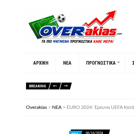
AΡXIKH
ΝΕΑ
ΠΡΟΓΝΩΣΤΙΚΑ
BREAKING
Overakias
>
ΝΕΑ
>
EURO 2024: Έρευνα UEFA Κατά 
06/16/2024