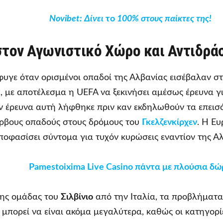
Novibet
: Δίνει
το
100% στους παίκτες της!
στον Αγωνιστικό Χώρο και Αντιδρά
υγε όταν ορισμένοι οπαδοί της Αλβανίας εισέβαλαν σ
k
, με αποτέλεσμα η UEFA να ξεκινήσει αμέσως έρευνα γ
 έρευνα αυτή λήφθηκε πριν καν εκδηλωθούν τα επεισ
έρβους οπαδούς στους δρόμους του
Γκελζενκίρχεν
. Η Ε
ποφασίσει σύντομα για τυχόν κυρώσεις εναντίον της Αλ
Pamestoixima Live Casino πάντα με πλούσια δώ
της ομάδας του
Σιλβίνιο
από την Ιταλία, τα προβλήματα
μπορεί να είναι ακόμα μεγαλύτερα, καθώς οι κατηγορίε