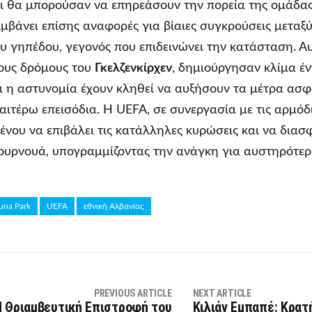
αι θα μπορούσαν να επηρεάσουν την πορεία της ομάδας
μβάνει επίσης αναφορές για βίαιες συγκρούσεις μεταξ
υ γηπέδου, γεγονός που επιδεινώνει την κατάσταση. Αυ
ους δρόμους του
Γκελζενκίρχεν
, δημιούργησαν κλίμα έν
αι η αστυνομία έχουν κληθεί να αυξήσουν τα μέτρα ασφ
ιτέρω επεισόδια. Η UEFA, σε συνεργασία με τις αρμόδιε
μένου να επιβάλει τις κατάλληλες κυρώσεις και να διασ
ουρνουά, υπογραμμίζοντας την ανάγκη για αυστηρότερο
duna Park
UEFA
εθνική Αλβανίας
PREVIOUS ARTICLE
NEXT ARTICLE
Η Θριαμβευτική Επιστροφή του
Κιλιάν Εμπαπέ: Κρατ