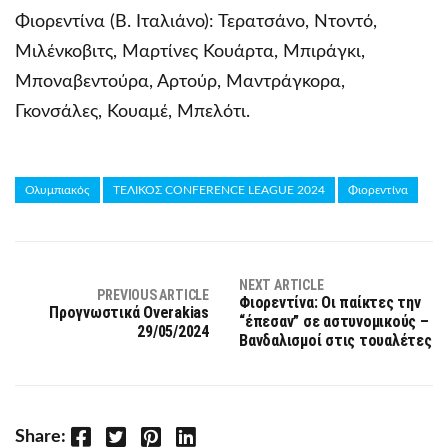
Φιορεντίνα (Β. Ιταλιάνο): Τερατσάνο, Ντοντό,
Μιλένκοβιτς, Μαρτίνες Κουάρτα, Μπιράγκι,
Μποναβεντούρα, Αρτούρ, Μαντράγκορα,
Γκονσάλες, Κουαμέ, Μπελότι.
Ολυμπιακός
ΤΕΛΙΚΟΣ CONFERENCE LEAGUE 2024
Φιορεντίνα
NEXT ARTICLE
PREVIOUS ARTICLE
Φιορεντίνα: Οι παίκτες την
Προγνωστικά Overakias
“έπεσαν” σε αστυνομικούς –
29/05/2024
Βανδαλισμοί στις τουαλέτες
Facebook
Twitter
Pinterest
LinkedIn
Share: