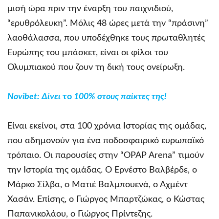
μισή ώρα πριν την έναρξη του παιχνιδιού,
“ερυθρόλευκη”. Μόλις 48 ώρες μετά την “πράσινη”
λαοθάλασσα, που υποδέχθηκε τους πρωταθλητές
Ευρώπης του μπάσκετ, είναι οι φίλοι του
Ολυμπιακού που ζουν τη δική τους ονείρωξη.
Novibet
: Δίνει
το
100% στους παίκτες της!
Είναι εκείνοι, στα 100 χρόνια Ιστορίας της ομάδας,
που αδημονούν για ένα ποδοσφαιρικό ευρωπαϊκό
τρόπαιο. Οι παρουσίες στην “OPAP Arena” τιμούν
την Ιστορία της ομάδας. Ο Ερνέστο Βαλβέρδε, ο
Μάρκο Σίλβα, ο Ματιέ Βαλμπουενά, ο Αχμέντ
Χασάν. Επίσης, ο Γιώργος Μπαρτζώκας, ο Κώστας
Παπανικολάου, ο Γιώργος Πρίντεζης.