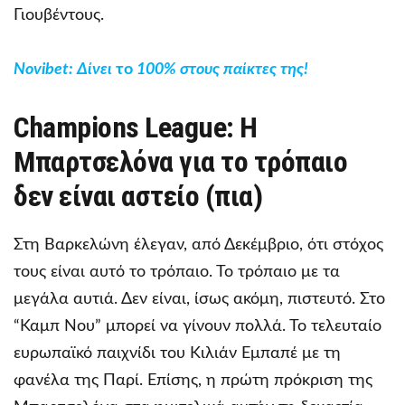
Γιουβέντους.
Novibet
: Δίνει
το
100% στους παίκτες της!
Champions League: Η
Μπαρτσελόνα για το τρόπαιο
δεν είναι αστείο (πια)
Στη Βαρκελώνη έλεγαν, από Δεκέμβριο, ότι στόχος
τους είναι αυτό το τρόπαιο. Το τρόπαιο με τα
μεγάλα αυτιά. Δεν είναι, ίσως ακόμη, πιστευτό. Στο
“Καμπ Νου” μπορεί να γίνουν πολλά. Το τελευταίο
ευρωπαϊκό παιχνίδι του Κιλιάν Εμπαπέ με τη
φανέλα της Παρί. Επίσης, η πρώτη πρόκριση της