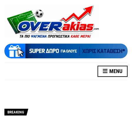
MENU
BREAKING