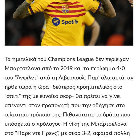
Τα ημιτελικά του Champions League δεν περιείχαν
Μπαρτσελόνα από το 2019 και το περίφημο 4-0
του “Άνφιλντ” από τη Λίβερπουλ. Παρ’ όλα αυτά, αν
ήρθε τώρα η ώρα -δεύτερος προημιτελικός στο
“σπίτι” της με ευνοϊκό σκορ- θα πρέπει να γίνει
απέναντι στον προπονητή που την οδήγησε στο
τελευταίο τρόπαιό της. Πιθανότατα, το δράμα που
υπόσχεται ο πρόλογος. Η νίκη της Μπαρτσελόνα
στο “Παρκ ντε Πρενς”, με σκορ 3-2, αφαιρεί πολλή