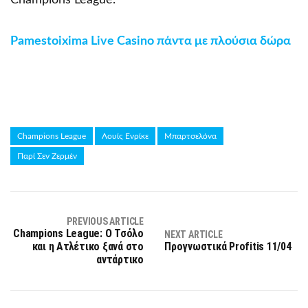
Pamestoixima Live Casino πάντα με πλούσια δώρα
Champions League
Λουίς Ενρίκε
Μπαρτσελόνα
Παρί Σεν Ζερμέν
PREVIOUS ARTICLE
Champions League: Ο Τσόλο
NEXT ARTICLE
και η Ατλέτικο ξανά στο
Προγνωστικά Profitis 11/04
αντάρτικο