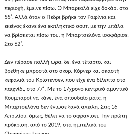
περιοχή, έμεινε πίσω. Ο Μπαρκολά είχε δοκάρι στο
55′. Αλλά όταν ο Πέδρι βρήκε τον Ραφίνια και
εκείνος έκανε ένα εκπληκτικό σουτ, με την μπάλα
να βρίσκεται πίσω του, η Μπαρτσελόνα ισοφάρισε.
Στο 62′.
Δεν πέρασε πολλή ώρα, δε, ένα τέταρτο, και
βρέθηκε μπροστά στο σκορ. Κόρνερ και σκαστή
κεφαλιά του Κρίστενσεν, που είχε ένα δίλεπτο στο
παιχνίδι, στο 77′. Με το 17χρονο κεντρικό αμυντικό
Κουμπαρσί να κάνει ένα σπουδαίο ματς, η
Μπαρτσελόνα δεν ένιωσε ξανά απειλή. Στις 16
Απριλίου, όμως, θέλει να το σφραγίσει. Την πρώτη
πρόκριση, από το 2019, στα ημιτελικά του
Champions League.