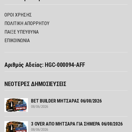
ΌΡΟΙ ΧΡΉΣΗΣ
ΠΟΛΙΤΙΚΉ ΑΠΟΡΡΉΤΟΥ
ΠΑΊΞΕ ΥΠΕΎΘΥΝΑ
ΕΠΙΚΟΙΝΩΝΙΑ
Αριθμός Αδείας: HGC-000094-AFF
ΝΕΟΤΕΡΕΣ ΔΗΜΟΣΙΕΥΣΕΙΣ
ΒΕΤ BUILDER ΜΗΤΣΑΡΑΣ 06/08/2026
08/06/2026
3 OVER ΑΠΟ ΜΗΤΣΑΡΑ ΓΙΑ ΣΗΜΕΡΑ 06/08/2026
08/06/2026