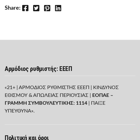
Facebook
Twitter
Pinterest
LinkedIn
Share:
Αρμόδιος ρυθμιστής: ΕΕΕΠ
«21+ | ΑΡΜΟΔΙΟΣ ΡΥΘΜΙΣΤΗΣ ΕΕΕΠ | ΚΙΝΔΥΝΟΣ
ΕΘΙΣΜΟΥ & ΑΠΩΛΕΙΑΣ ΠΕΡΙΟΥΣΙΑΣ |
ΕΟΠΑΕ –
ΓΡΑΜΜΗ ΣΥΜΒΟΥΛΕΥΤΙΚΗΣ: 1114
| ΠΑΙΞΕ
ΥΠΕΥΘΥΝΑ».
Πολιτική και όροι