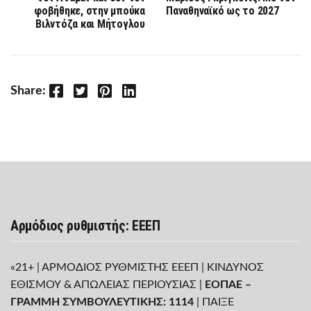
φοβήθηκε, στην μπούκα
Παναθηναϊκό ως το 2027
Βιλντόζα και Μήτογλου
Facebook
Twitter
Pinterest
LinkedIn
Share:
Αρμόδιος ρυθμιστής: ΕΕΕΠ
«21+ | ΑΡΜΟΔΙΟΣ ΡΥΘΜΙΣΤΗΣ ΕΕΕΠ | ΚΙΝΔΥΝΟΣ
ΕΘΙΣΜΟΥ & ΑΠΩΛΕΙΑΣ ΠΕΡΙΟΥΣΙΑΣ |
ΕΟΠΑΕ –
ΓΡΑΜΜΗ ΣΥΜΒΟΥΛΕΥΤΙΚΗΣ: 1114
| ΠΑΙΞΕ