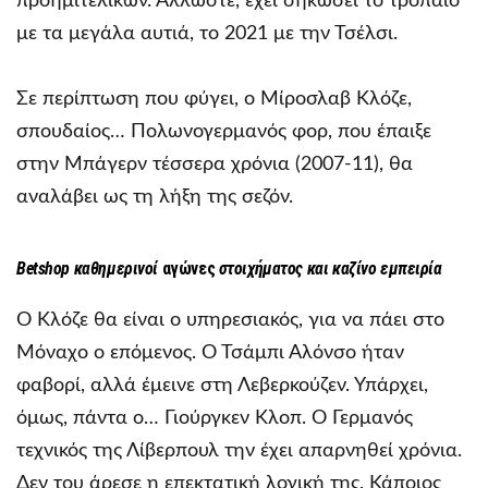
προημιτελικών. Άλλωστε, έχει σηκώσει το τρόπαιο
με τα μεγάλα αυτιά, το 2021 με την Τσέλσι.
Σε περίπτωση που φύγει, ο Μίροσλαβ Κλόζε,
σπουδαίος… Πολωνογερμανός φορ, που έπαιξε
στην Μπάγερν τέσσερα χρόνια (2007-11), θα
αναλάβει ως τη λήξη της σεζόν.
Betshop
καθημερινοί
αγώνες
στοιχήματος και καζίνο εμπειρία
Ο Κλόζε θα είναι ο υπηρεσιακός, για να πάει στο
Μόναχο ο επόμενος. Ο Τσάμπι Αλόνσο ήταν
φαβορί, αλλά έμεινε στη Λεβερκούζεν. Υπάρχει,
όμως, πάντα ο… Γιούργκεν Κλοπ. Ο Γερμανός
τεχνικός της Λίβερπουλ την έχει απαρνηθεί χρόνια.
Δεν του άρεσε η επεκτατική λογική της. Κάποιος