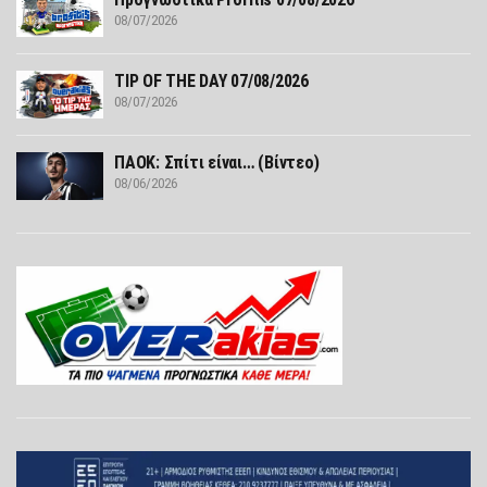
08/07/2026
TIP OF THE DAY 07/08/2026
08/07/2026
ΠΑΟΚ: Σπίτι είναι… (Βίντεο)
08/06/2026