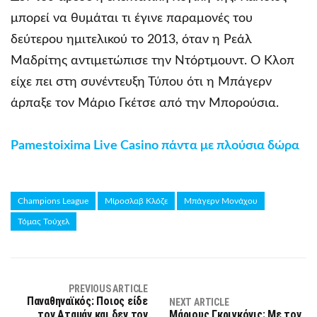
μπορεί να θυμάται τι έγινε παραμονές του
δεύτερου ημιτελικού το 2013, όταν η Ρεάλ
Μαδρίτης αντιμετώπισε την Ντόρτμουντ. Ο Κλοπ
είχε πει στη συνέντευξη Τύπου ότι η Μπάγερν
άρπαξε τον Μάριο Γκέτσε από την Μπορούσια.
Pamestoixima Live Casino πάντα με πλούσια δώρα
Champions League
Μίροσλαβ Κλόζε
Μπάγερν Μονάχου
Τόμας Τούχελ
PREVIOUS ARTICLE
Παναθηναϊκός: Ποιος είδε
NEXT ARTICLE
τον Αταμάν και δεν τον
Μάριους Γκριγκόνις: Με τον