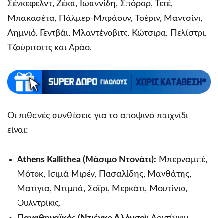
Σένκεφελντ, Ζέκα, Ιωαννίδη, Σπόραρ, Τετέ,
Μπακασέτα, Πάλμερ-Μπράουν, Τσέριν, Μαντσίνι,
Λημνιό, Γεντβάι, Μλαντένοβιτς, Κώτσιρα, Πελίστρι,
Τζούριτσιτς και Αράο.
Οι πιθανές συνθέσεις για το αποψινό παιχνίδι
είναι:
Athens Kallithea (Μάσιμο Ντονάτι):
Μπερναμπέ,
Μότοκ, Ισιμά Μιρέν, Πασαλίδης, Μανθάτης,
Ματίγια, Ντιμπά, Σοΐρι, Μερκάτι, Μουτίνιο,
Ουλντρίκις.