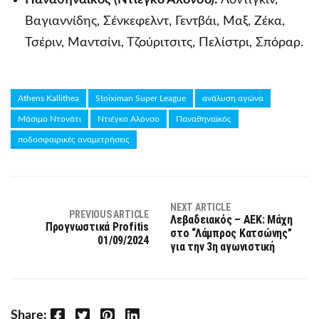
Παναθηναϊκός (Ντιέγκο Αλόνσο):
Λοντίγκιν,
Βαγιαννίδης, Σένκεφελντ, Γεντβάι, Μαξ, Ζέκα,
Τσέριν, Μαντσίνι, Τζούριτσιτς, Πελίστρι, Σπόραρ.
Athens Kallithea
Stoiximan Super League
ανάλυση αγώνα
Μάσιμο Ντονάτι
Ντιέγκο Αλόνσο
Παναθηναϊκός
ποδοσφαιρικές αναμετρήσεις
NEXT ARTICLE
PREVIOUS ARTICLE
Λεβαδειακός – ΑΕΚ: Μάχη
Προγνωστικά Profitis
στο “Λάμπρος Κατσώνης”
01/09/2024
για την 3η αγωνιστική
Facebook
Twitter
Pinterest
LinkedIn
Share: